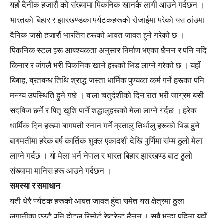
यहाँ दैनीक हजारौं को संख्यामा पिकनिक खानकै लागी आउने गर्दछन ।
भारतको बिहार र झारखण्डका पर्यटकहरूको रोजाईमा परेको यस ठांउमा
दैनिक जसो हजारौं भारतिय हरूको आवत जावत हुने गरेको छ ।
पिकनिक स्टल हरू आबश्यकता अनुसार निर्माण भएका छैनन र पनि नदि
किनार र जंगलै भरी पिकनिक खाने हरूको भिड लाग्ने गरेको छ । यहाँ
बिबाह, ब्रतबन्ध तिथि श्राद्ध जस्ता धार्मिक पुण्यका कर्म गर्ने हरूका पनि
मनग्य उपस्थिति हुने गर्छ । बाला चतुर्दशीको दिन रात भरी जाग्रम बसी
सदबिज छर्ने र पितृ खुशि पार्ने शद्धालुहरूको मेला लाग्ने गर्दछ । हरेक
धार्मिक दिन हरूमा बागमती स्नान गर्ने व्रतालु तिर्थालु हरूको भिड हुने
बागमतीमा हरेक बर्ष कार्तिक शुक्ल एकादशी देखि पुर्णिमा संम्म ठुलो मेला
लाग्ने गर्दछ । यो मेला भर्न नेपाल र भारत बिहार झारखण्ड बाट ठुलो
संख्यामा मानिस हरू आउने गर्दछन ।
समस्या र समाधान
यती धेरै पर्यटक हरूको आवत जावत हुंदा समेत यस क्षेत्रमा ठुला
लगानीका एउटै पनि होटल रिसोर्ट रेष्टुरेन्ट छैनन । सबै भन्दा पहिला यहाँ