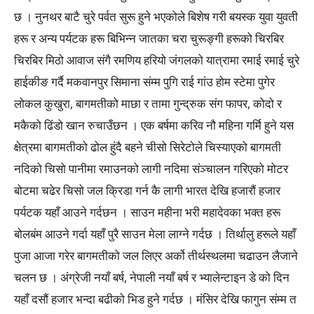
छ । नुनथर बाटै चुरे पर्वत सुरू हुने भएकोले बिशेष गरी बयस्क युवा युवती
हरू र अन्य पर्यटक हरू बिभिन्न जातका चरा चुरूङ्गी हरूको चिरबिर
चिरबिर मिठो आवाज संगै रमणिय हरियो जंगलको यात्रामा रमाई रमाई चुरे
हाईकीङ गर्दै मकवानपुर सिमाना संम्म पुगि राई गांउ होम स्टेमा पुगेर
लोकल कुखुरा, बागमतीको माछा र तामा गुन्द्रुक संग फापर, कोदो र
मकैको ढिंडो खान रुचाउँछन । एक बर्षमा करिव नौ महिना गर्मि हुने यस
क्षेत्रमा बागमतीको ढोल हुंदै बहने चीसो सिरेटोले चिस्याएको बागमती
नदिको चिसो पानीमा रमाउनको लागी नदिमा संञ्चालन गरिएको मोटर
बोटमा चढेर चिसो जल क्रिडा गर्न कै लागी भारत देखि हजारौं हजार
पर्यटक यहाँ आउने गर्दछन । साउन महीना भरी महादेवका भक्त हरू
बोलबंम आउने गर्दा यहाँ पुरै साउन मेला लाग्ने गर्दछ । तिर्थालु हरूले यहाँ
पुजा आजा गरेर बागमतीको जल लिएर अर्को तीर्थस्थलमा चढाउन लैजाने
चलन छ । अंग्रेजी नयाँ बर्ष, नेपाली नयाँ बर्ष र भ्यालेन्टाइन डे को दिन
यहाँ दसौं हजार भन्दा बढीको भिड हुने गर्दछ । मंसिर देखि फागुन संम्म त