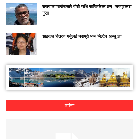
राजपाका मान्छेहरूले धोती माथि सारिसकेका छन् -जयप्रकाश
गुप्ता
साईकल वितरण गर्नुलाई नराम्रो भन्न मिल्दैन-अन्जु झा
साहित्य