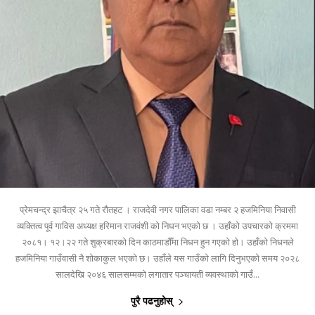
प्रेमचन्द्र झाचैत्र २५ गते राैतहट । राजदेवी नगर पालिका वडा नम्बर २ हजमिनिया निवासी
व्यक्तित्व पूर्व गाविस अध्यक्ष हरिमान राजवंशी को निधन भएको छ । उहाँको उपचारको क्रममा
२०८१। १२।२२ गते शुक्रबारको दिन काठमाडौँमा निधन हुन गएको हो। उहाँको निधनले
हजमिनिया गाउँवासी नै शोकाकुल भएको छ। उहाँले यस गाउँको लागि दिनुभएको समय २०२८
सालदेखि २०४६ सालसम्मको लगातार पञ्चायती व्यवस्थाको गाउँ...
पुरै पढनुहोस्