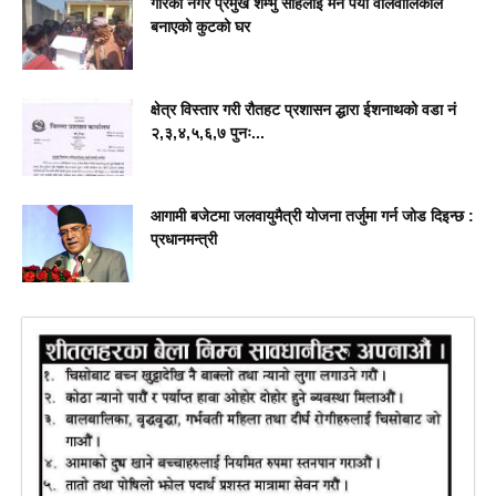
गाैरका नगर प्रमुख शम्भु साहलाई मन पर्यो वालवालिकाले
बनाएको कुटको घर
क्षेत्र विस्तार गरी रौतहट प्रशासन द्धारा ईशनाथको वडा नं
२,३,४,५,६,७ पुनः...
आगामी बजेटमा जलवायुमैत्री योजना तर्जुमा गर्न जोड दिइन्छ :
प्रधानमन्त्री