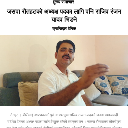
मुख्य समाचार
जसपा राैतहटको अध्यक्ष पदका लागि पनि राजिव रंजन
यादव भिडने
क्रान्तिद्वार दैनिक
राैतहट । बाैधीमाई नगरपाकाको पुर्व नगरप्रमुख राजिव रन्जन यादवले जनता समाजवादी
पार्टीका जिल्ला अध्यक्ष पदका लागि ईच्छुक रहेको बताएका छन । जसपा राैतहटका लोकप्रिय
युवा नेता समेत रहेका यादवले बाैधीमाई नगरपालिका ४ ईनबारी स्थित आफनै निवासमा सोमबार