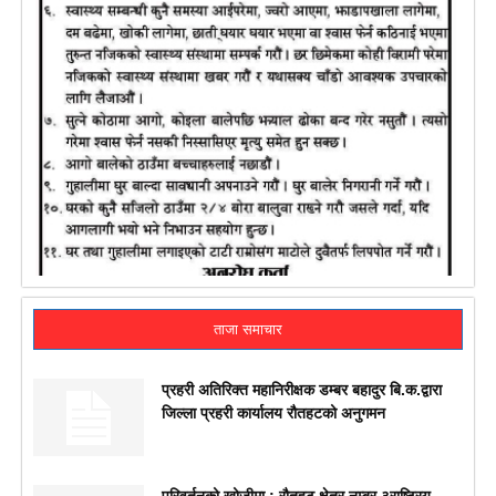
ताजा समाचार
प्रहरी अतिरिक्त महानिरीक्षक डम्बर बहादुर बि.क.द्वारा
जिल्ला प्रहरी कार्यालय रौतहटको अनुगमन
परिवर्तनको खोजीमा : रौतहट क्षेत्र नम्बर ३राष्ट्रिय