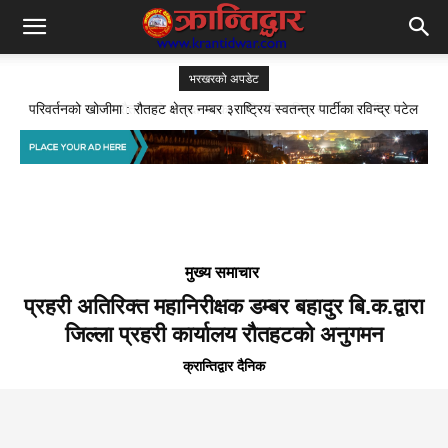
भरखरको अपडेट
जसपा राैतहटको अध्यक्ष पदका लागि पनि राजिव रंजन यादव भिडने
मुख्य समाचार
प्रहरी अतिरिक्त महानिरीक्षक डम्बर बहादुर बि.क.द्वारा
जिल्ला प्रहरी कार्यालय रौतहटको अनुगमन
क्रान्तिद्वार दैनिक