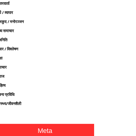
तरवार्ता
थ / व्यापार
लकुद / मनोरञ्जन
ख्य समाचार
जनिति
ार / विश्लेषण
्षा
ाचार
ाज
ित्य
चना प्रविधि
ास्थ्य/जीवनशैली
Meta