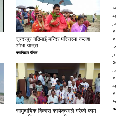
Fe
Ap
Ju
M
सुन्दरपुर गढिमाई मन्दिर परिसरमा कलश
M
शोभा यात्रा
Fe
क्रान्तिद्वार दैनिक
Ja
O
Ju
M
Ap
M
Fe
N
सामुदायिक विकास कार्यक्रमले गरेको काम