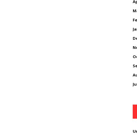
Ap
M
Fe
Ja
D
N
O
S
A
Ju
U