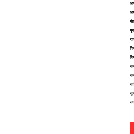
अन्
अर्
खे
मु
रा
विच
शिक
सम
सम
साह
सू
स्व