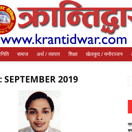
निति
समाज
अर्थ / व्यापार
शिक्षा
खेलकुद / मनोरञ्जन
Krantidwar
 SEPTEMBER 2019
Dainik
प्र
का