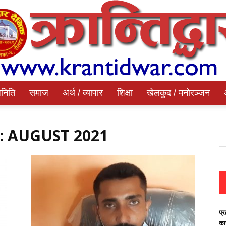
निति
समाज
अर्थ / व्यापार
शिक्षा
खेलकुद / मनोरञ्जन
Krantidwar
 AUGUST 2021
Dainik
प्र
का