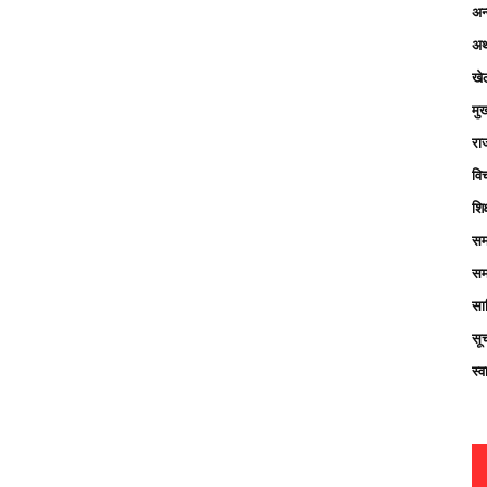
अन्
अर्
खे
मु
रा
विच
शिक
सम
सम
साह
सू
स्व