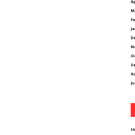
Ap
M
Fe
Ja
D
N
O
S
A
Ju
U