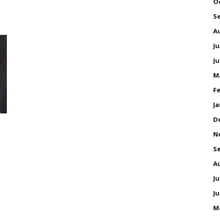
O
S
A
Ju
Ju
M
Fe
Ja
D
N
S
A
Ju
Ju
M