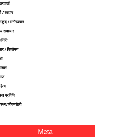
तरवार्ता
थ / व्यापार
लकुद / मनोरञ्जन
ख्य समाचार
जनिति
ार / विश्लेषण
्षा
ाचार
ाज
ित्य
चना प्रविधि
ास्थ्य/जीवनशैली
Meta