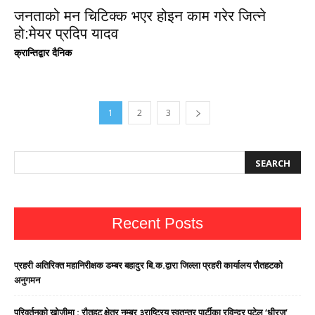
जनताको मन चिटिक्क भएर होइन काम गरेर जित्ने
हो:मेयर प्रदिप यादव
क्रान्तिद्वार दैनिक
1
2
3
Recent Posts
प्रहरी अतिरिक्त महानिरीक्षक डम्बर बहादुर बि.क.द्वारा जिल्ला प्रहरी कार्यालय रौतहटको
अनुगमन
परिवर्तनको खोजीमा : रौतहट क्षेत्र नम्बर ३राष्ट्रिय स्वतन्त्र पार्टीका रविन्द्र पटेल ‘धीरज’