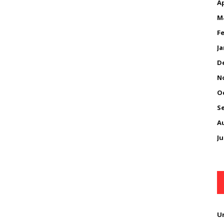
Ap
M
Fe
Ja
D
N
O
S
A
Ju
U