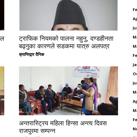
Fe
Ap
Ju
M
गल
ट्राफिक नियमको पालना नहुनु, दण्डहीनता
बढ्नुका कारणले सडकमा यात्रु अलपत्र
M
क्रान्तिद्वार दैनिक
Fe
Ja
O
Ju
M
Ap
M
Fe
अन्तरास्ट्रिय महिला हिन्सा अन्त्य दिवस
N
राजपुरमा सम्पन्न