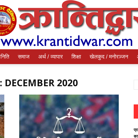
निति
समाज
अर्थ / व्यापार
शिक्षा
खेलकुद / मनोरञ्जन
Krantidwar
 DECEMBER 2020
Dainik
प्र
का