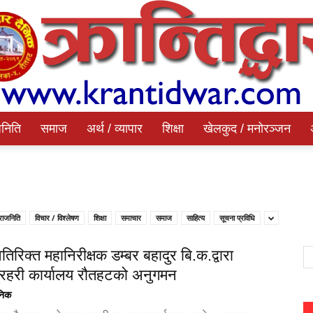
निति
समाज
अर्थ / व्यापार
शिक्षा
खेलकुद / मनोरञ्जन
Krantidwar
राजनिति
विचार / विश्लेषण
शिक्षा
समाचार
समाज
साहित्य
सूचना प्रविधि
Dainik
तिरिक्त महानिरीक्षक डम्बर बहादुर बि.क.द्वारा
प्रहरी कार्यालय रौतहटको अनुगमन
ैनिक