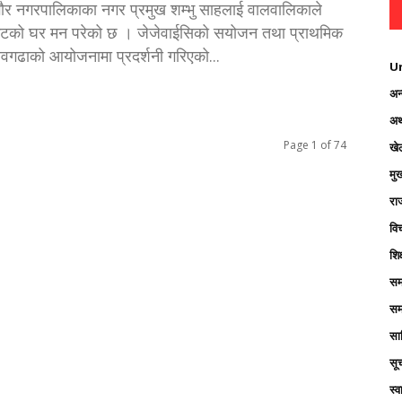
ाैर नगरपालिकाका नगर प्रमुख शम्भु साहलाई वालवालिकाले
ुटको घर मन परेको छ । जेजेवाईसिको सयोजन तथा प्राथमिक
गढाको आयोजनामा प्रदर्शनी गरिएको...
U
अन्
अर्
Page 1 of 74
खे
मु
रा
विच
शिक
सम
सम
साह
सू
स्व