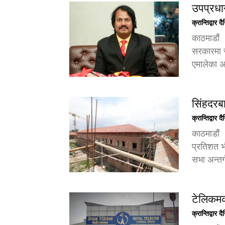
उपप्रधा
क्रान्तिद्वार द
काठमाडौं 
सरकारमा स
एमालेका अध
सिंहदरब
क्रान्तिद्वार द
काठमाडौं
प्रतिशत भ
सभा अन्तर्
टेलिकमक
क्रान्तिद्वार द