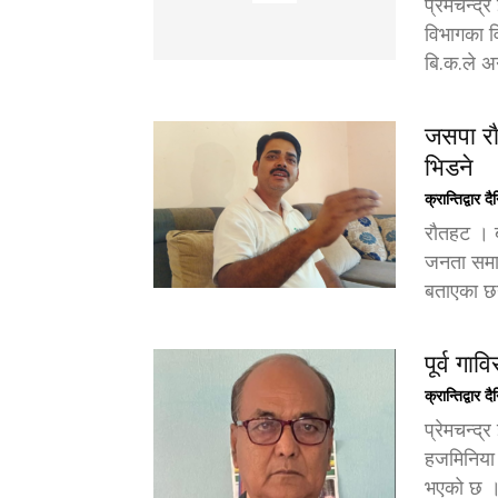
प्रेमचन्द्
विभागका व
बि.क.ले अ
जसपा रा
भिडने
क्रान्तिद्वार द
राैतहट । 
जनता समाज
बताएका छ
पूर्व गा
क्रान्तिद्वार द
प्रेमचन्द
हजमिनिया न
भएको छ ।