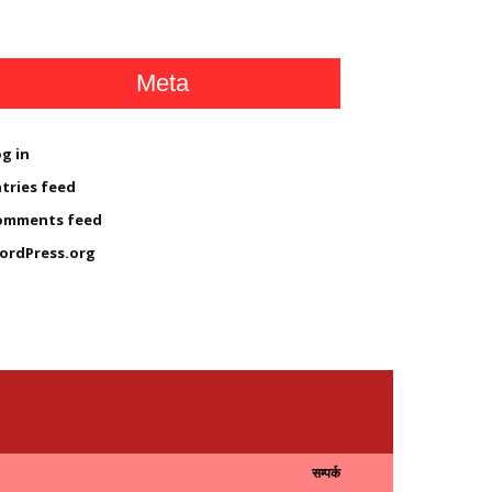
Meta
g in
tries feed
omments feed
ordPress.org
सम्पर्क