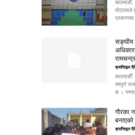
काठमाडौं,
घोटालाले 
प्रकरणमा ठ
सङ्घीय ल
अधिकारक
रामचन्द्
क्रान्तिद्वार द
काठमाडौँ- 
सम्पूर्ण 
छ । गणतन्
गाैरका न
बनाएको
क्रान्तिद्वार द