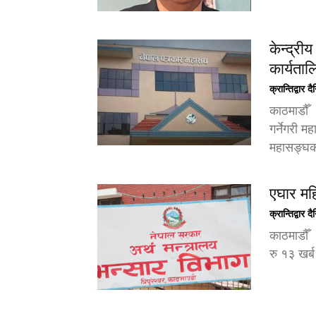
केन्द्री
कार्यता
क्रान्तिद्वार द
काठमाडौँ
गर्नेगरी 
महासङ्घको 
एघार महि
क्रान्तिद्वार द
काठमाडौँ 
रु १३ खर्ब