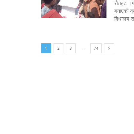
राैतहट ।ग
बनाएको क
विधालय सव
...
1
2
3
74