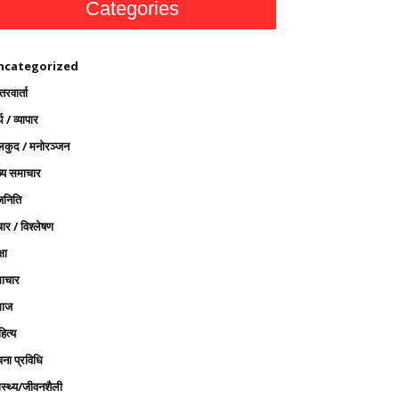
Categories
ncategorized
तरवार्ता
थ / व्यापार
लकुद / मनोरञ्जन
ख्य समाचार
जनिति
ार / विश्लेषण
्षा
ाचार
ाज
ित्य
चना प्रविधि
ास्थ्य/जीवनशैली