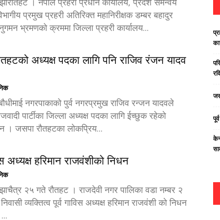
र झारौतहट । नेपाल प्रहरी प्रधान कार्यालय, प्रदेश समन्वय
िभागीय प्रमुख प्रहरी अतिरिक्त महानिरीक्षक डम्बर बहादुर
नुगमन भ्रमणको क्रममा जिल्ला प्रहरी कार्यालय...
प्र
का
ैतहटको अध्यक्ष पदका लागि पनि राजिव रंजन यादव
परि
रवि
ैनिक
जस
बाैधीमाई नगरपाकाको पुर्व नगरप्रमुख राजिव रन्जन यादवले
वादी पार्टीका जिल्ला अध्यक्ष पदका लागि ईच्छुक रहेको
पूर
न । जसपा राैतहटका लोकप्रिय...
केन
सा
विस अध्यक्ष हरिमान राजवंशीको निधन
ैनिक
्र झाचैत्र २५ गते राैतहट । राजदेवी नगर पालिका वडा नम्बर २
िवासी व्यक्तित्व पूर्व गाविस अध्यक्ष हरिमान राजवंशी को निधन
...