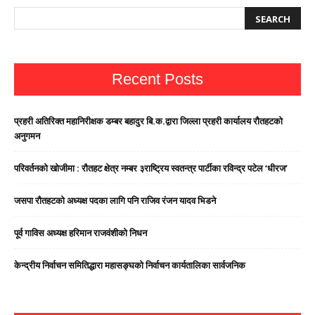
Recent Posts
प्रहरी अतिरिक्त महानिरीक्षक डम्बर बहादुर बि.क.द्वारा जिल्ला प्रहरी कार्यालय रौतहटको
अनुगमन
परिवर्तनको खोजीमा : रौतहट क्षेत्र नम्बर ३राष्ट्रिय स्वतन्त्र पार्टीका रविन्द्र पटेल ‘धीरज’
जसपा राैतहटको अध्यक्ष पदका लागि पनि राजिव रंजन यादव भिडने
पूर्व गाविस अध्यक्ष हरिमान राजवंशीको निधन
केन्द्रीय निर्वाचन समितिद्धारा महासङ्घको निर्वाचन कार्यतालिका सार्वजनिक