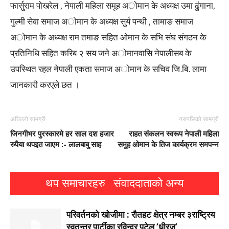
फार्सुराम पाेखरेल , नेपाली महिला समूह अाेमान के अध्यक्ष उमा ढुंगाना,
गुल्मी सेवा समाज अाेमान के अध्यक्ष सुर्य पन्थी , तामाङ समाज
अाेमान के अध्यक्ष राम तमाङ सहित ओमान के सभि संघ संगठन के
प्रतिनिधि सहित करिब २ सय जने अाेमानवासि नेपालीसब के
उपस्थित रहल नेपाली एकता समाज अाेमान के सचिव जि.बि. लामा
जानकारी करएले छत ।
अघिल्लो सामग्री
यसपछिको सामग्री
जिनगीभर पुरस्कारमे हर साल दश हजार
राहत संकलन स्वरूप नेपाली महिला
रुपैया थपइत जाएम :- लालबाबु साह
समुह ओमान के तिज कार्यक्रम समपन्न
थप समाचारहरु
संवाददाताको अन्य
परिवर्तनको खोजीमा : रौतहट क्षेत्र नम्बर ३राष्ट्रिय
स्वतन्त्र पार्टीका रविन्द्र पटेल ‘धीरज’