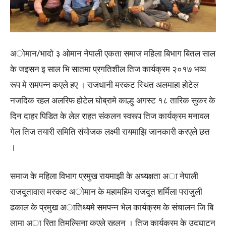
अाेमान/भादाे ३ ओमान नेपाली एकता समाज महिला बिभाग बितल साल
के जइसन इ साल भि सातमा प्रगतिशील तिज कार्यक्रम २०१७ भव्य
रूप मे समपन्न कएले हए । राजधानी मस्कट स्थित अलमाहा हाेटेल
नजदिक रहल अलरिफ हाेटेल घाेब्रामे काल्हु अगस्ट १८ तारिक सुकर के
दिन दाहर पिडित के लेल राहत संकलन स्वरूप तिज कार्यक्रम मनावल
गेल तिज तयारी समिति संयाेजक लक्ष्मी रायमाझि जानकारी करएले छत
।
समाज के महिला विभाग प्रमुख रायमाझी के अध्यक्षता अा नेपाली
राजदूतावास मस्कट अाेमान के महामहिम राजदूत शर्मिला पराजुली
ढकाल के प्रमुख अातिथ्यमे समपन्न भेल कार्यक्रम के संचालन जि बि
लामा अा रिता तिमल्सिना कएले रहलन । तिज कार्यक्रम के उदघाटन