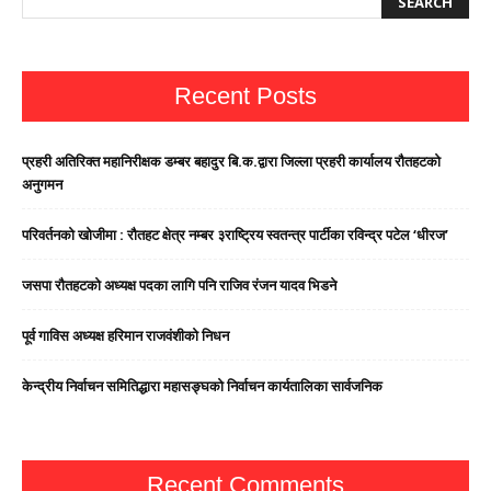
Recent Posts
प्रहरी अतिरिक्त महानिरीक्षक डम्बर बहादुर बि.क.द्वारा जिल्ला प्रहरी कार्यालय रौतहटको
अनुगमन
परिवर्तनको खोजीमा : रौतहट क्षेत्र नम्बर ३राष्ट्रिय स्वतन्त्र पार्टीका रविन्द्र पटेल ‘धीरज’
जसपा राैतहटको अध्यक्ष पदका लागि पनि राजिव रंजन यादव भिडने
पूर्व गाविस अध्यक्ष हरिमान राजवंशीको निधन
केन्द्रीय निर्वाचन समितिद्धारा महासङ्घको निर्वाचन कार्यतालिका सार्वजनिक
Recent Comments