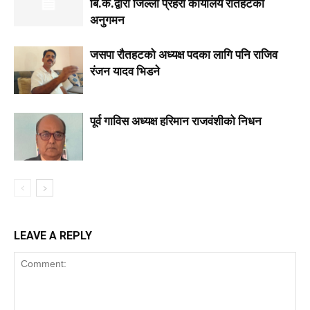
बि.क.द्वारा जिल्ला प्रहरी कार्यालय रौतहटको
अनुगमन
जसपा राैतहटको अध्यक्ष पदका लागि पनि राजिव
रंजन यादव भिडने
पूर्व गाविस अध्यक्ष हरिमान राजवंशीको निधन
LEAVE A REPLY