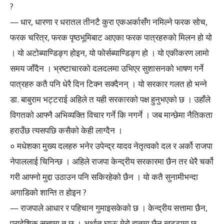
?
— धार, धारणा र धरातल तीनटै कुरा एकअर्कासँग नमिल्ने फरक सोच,
फरक चरित्र, फरक पृष्ठभूमिबाट आएका फरक पात्रहरुको मिलन हो यो
। यो अटोब्याण्डिङ्ग होइन, यो फोर्सब्याण्डिङ्ग हो । यो एकीकरण लामो
समय जाँदैन । भ्रष्टाचारको दलदलमा उभिएर सुशासनको भाषण गर्ने
पात्रहरु कतै पनि धेरै दिन टिक्न सक्दैनन् । यो सरकार गलत हो भन्ने
डा. बाबुराम भट्टराई अहिले त यही सरकारको पक्ष हुनुभएको छ । उहाँले
विगतको आफ्नै अभिव्यक्ति विचार गर्ने कि नगर्ने । जब मान्छेमा नैतिकता
हराउँछ त्यसपछि कसैको केही लाग्दैन ।
० मधेशका मुख्य दलहरु भनेर उपेन्द्र यादव नेतृत्वको दल र अर्को राजपा
नेपाललाई चिनिन्छ । अहिले राजपा केन्द्रीय सरकारमा छैन तर धेरै चर्को
गरी आफ्नो मुद्दा उठाउन पनि सकिरहेको छैन । यो कतै सुनामीभन्दा
अगाडिको शान्ति त होइन ?
— राजपाले आधार र पहिचान गुमाइसकेको छ । केन्द्रीय सत्तामा छैन,
प्रादेशिक सत्तामा त छ । अर्थात् घाऊ मेरो हातमा छैन खुट्टामा छ