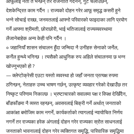
आफूलाई नेता त भन्छन् तर राजनीति गर्दैनन्, गुट चलाउँछन्,
देशकेन्द्रित काम गर्दैन । राज्यको दोहन गरेर आफू समृद्ध कसरी हुने
भन्ने सोचाई राख्छ, जनमतलाई आफ्नो परिवारको फाइदाका लागि प्रयोग
गर्ने आफ्ना श्रीमती, छोराछोरी, भाई भतिजालाई राज्यव्यवस्थामा
लैजानेबाहेक अन्य केही पनि गर्दैन ।
० जहानियाँ शासन संचालन हुँदा जन्मिदा नै उनीहरु सेनाको जर्नेल,
कर्नेल हुन्थ्ये भनिन्छ । त्यसैकोे आधुनिक रुप अहिले संचालनमा छ भन्न
खोज्नुभएको हो ?
— क्लेप्टोक्रेसी एउटा यस्तो व्यवस्था हो जहाँ जनता प्रत्यक्ष रुपमा
ठगिन्छन्, नेताहरु उच्च भाषण गर्छन्, उत्कृष्ट व्यवहार गरेको देखाउँछ तर
निष्कृट परिणाम निकाल्छ । भ्रष्टाचारको सवालमा पक्ष र विपक्ष देखिँदैन,
बाँडफाँडमा नै व्यस्त रहन्छन्, अवसरलाई बिक्री गर्ने अर्थात् जनताको
आकांक्षा बमोजिम काम नगर्ने, कार्यकर्ताको त्यागलाई न्यायोचित निर्णय
नगर्ने तर राज्यका हरेक अंगलाई दोहन गरेर राज्यका स्रोत साधनलाई
जनताको भावनालाई दोहन गरेर व्यक्तिगत समृद्धि, पारिवारिक समृद्धिमा