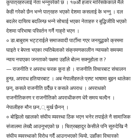
कुपात्रहरुलाई नेता भन्नुपरेको छ । १७औं हजार मारिसकेकाले मैले
केही गरेको छैन भन्ने पात्रहरु भएको देशमा कसलाई के भन्नु । दल
बदलेर दायित्व बदलिन्छ भन्ने सोचाई भएका नेताहरु र बुद्धिजीवि भएको
देशमा परिभाषा परिवर्तन गर्नै गाह्रो भएन ।
० डा.बाबुराम भट्टराईले समाजवादी पार्टीमा गएर जनयुद्धको क्रममा
घाइते र बेपत्ता भएका त्यतिबेलाको संक्रमणकालीन न्यायको समयमा
न्याय नपाएका जनताको पक्षमा उहाँले बोल्न सक्नुहोला त ?
— राजनीति र अपराध फरक कुरा हो । राजनीति विचारबाट संचालन
हुन्छ, अपराध हतियारबाट । अब नेपालीहरुले प्रष्ट भाषामा बुझ्न थालेका
छन्, कसले राजनीति गर्र्दैछ र कसले अपराध । अपराधको
राजनीतिकरण र राजनीतिको अपराधीकरण धेरै समय चल्दैन ।
नेपालीहरु मौन छन,् मुर्ख छैनन् ।
० बोझिलो खालको संघीय व्यवस्था ठिक भएन भनेर तपाईले नै सामाजिक
संजालमा लेख्दै आउनुभएको छ । चित्रबहादुर केसीले पनि सुरुदेखि नै
संघीय व्यवस्थाको विरोध गर्दै आउनुभएको थियो, उहाँका विचारको