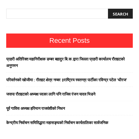
Recent Posts
प्रहरी अतिरिक्त महानिरीक्षक डम्बर बहादुर बि.क.द्वारा जिल्ला प्रहरी कार्यालय रौतहटको
अनुगमन
परिवर्तनको खोजीमा : रौतहट क्षेत्र नम्बर ३राष्ट्रिय स्वतन्त्र पार्टीका रविन्द्र पटेल ‘धीरज’
जसपा राैतहटको अध्यक्ष पदका लागि पनि राजिव रंजन यादव भिडने
पूर्व गाविस अध्यक्ष हरिमान राजवंशीको निधन
केन्द्रीय निर्वाचन समितिद्धारा महासङ्घको निर्वाचन कार्यतालिका सार्वजनिक