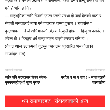
भएको छ । यसको उद्देश्य चाँहि राजसंस्था फर्काउने र हिन्दू राष्ट्र कायम
गर्ने हो भनिन्छ नि ?
— मातृभूमिका लागि नेपाली एउटा यस्तो संस्था हो जहाँ देशको माटो र
नेपाली जनतालाई माया गर्ने पात्रहरु जम्मा हुन्छन् । राजसंस्था
पुनस्र्थापना गर्ने यो अभियानको उद्देश्य बिल्कुलै होइन । हिन्दूत्व फर्काउने
उद्देश्य हो । हिन्दूत्व धर्म मात्र होइन हाम्रो संस्कार पनि हो ।
(नेपाल आज डटकमको युट्युब च्यानलमा प्रसारित अन्तर्वार्ताको
सम्पादित अंश)
अघिल्लो सामग्री
यसपछिको सामग्री
चाहेर पनि भ्रष्टाचार रोक्न सकेन-
प्रदेश २ मा २ सय ८० जना प्रहरी
मुख्यमन्त्री पृथ्वी सुब्बा गुरुङ
कारवाहीमा
थप समाचारहरु
संवाददाताको अन्य