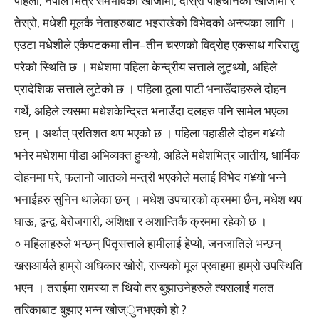
पहिलो, नेपाल भित्रै समभावको खोजीमा, दोस्रो पहिचानको खोजीमा र
तेस्रो, मधेशी मूलकै नेताहरुबाट भइराखेको विभेदको अन्त्यका लागि ।
एउटा मधेशीले एकैपटकमा तीन–तीन चरणको विद्रोह एकसाथ गरिराख्नु
परेको स्थिति छ । मधेशमा पहिला केन्द्रीय सत्ताले लुट्थ्यो, अहिले
प्रादेशिक सत्ताले लुटेको छ । पहिला ठूला पार्टी भनाउँदाहरुले दोहन
गर्थे, अहिले त्यसमा मधेशकेन्द्रित भनाउँदा दलहरु पनि सामेल भएका
छन् । अर्थात् प्रतिशत थप भएको छ । पहिला पहाडीले दोहन ग¥यो
भनेर मधेशमा पीडा अभिव्यक्त हुन्थ्यो, अहिले मधेशभित्र जातीय, धार्मिक
दोहनमा परे, फलानो जातको मन्त्री भएकोले मलाई विभेद ग¥यो भन्ने
भनाईहरु सुनिन थालेका छन् । मधेश उपचारको क्रममा छैन, मधेश थप
घाऊ, द्वन्द्व, बेरोजगारी, अशिक्षा र अशान्तिकै क्रममा रहेको छ ।
० महिलाहरुले भन्छन् पितृसत्ताले हामीलाई हेप्यो, जनजातिले भन्छन्
खसआर्यले हाम्रो अधिकार खोसे, राज्यको मूल प्रवाहमा हाम्रो उपस्थिति
भएन । तराईमा समस्या त थियो तर बुझाउनेहरुले त्यसलाई गलत
तरिकाबाट बुझाए भन्न खोज्ुनभएको हो ?