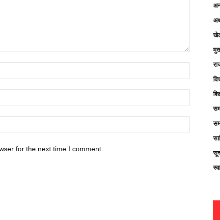
अन्
अर्
खे
मु
रा
विच
शिक
सम
सम
साह
wser for the next time I comment.
सू
स्व