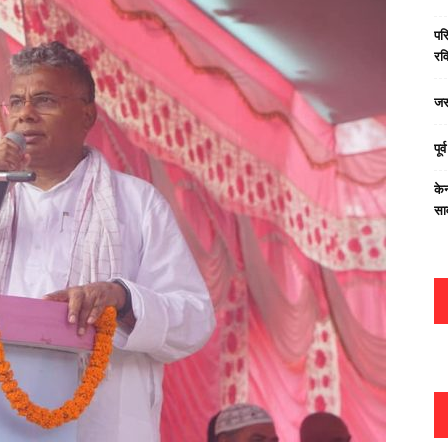
परि
रवि
जस
पूर
केन
सा