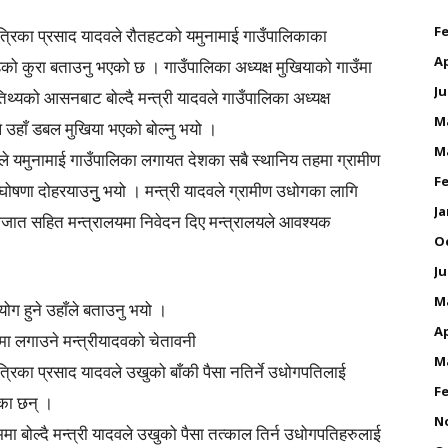
Fe
ात्रिका प्रसाद यादवले रौतहटको यमुनामाई गाउँपालिकाका
Ap
हेको कुरा बताउनु भएको छ । गाउँपालिका अध्यक्ष मुखियाको गाउँमा
Ju
थ्यको आसनबाट बोल्दै मन्त्री यादवले गाउँपालिका अध्यक्ष
M
े उहाँ डबल मुखिया भएको बोल्नु भयो ।
M
ादवले यमुनामाई गाउँपालिका लगायत देशका सबै स्थानिय तहमा ग्रामीण
Fe
ोषणा दोहरयाउनुु भयो । मन्त्री यादवले ग्रामीण उधोगका लागि
Ja
कागजात सहित मन्त्रालयमा निवेदन दिए मन्त्रालयले आवश्यक
O
Ju
M
ग हुने उहाँले बताउनु भयो ।
Ap
मा लगाउने मन्त्रीयादवको चेतावनी
M
त्रिका प्रसाद यादवले उखुको बाँकी पैसा नतिर्ने उधोगपतिलाई
Fe
एका छन् ।
N
 बोल्दै मन्त्री यादवले उखुको पैसा तत्काल तिर्न उधोगपतिहरुलाई