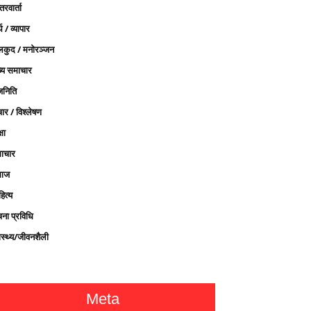
तरवार्ता
थ / व्यापार
लकुद / मनोरञ्जन
ख्य समाचार
जनिति
ार / विश्लेषण
्षा
ाचार
ाज
ित्य
चना प्रविधि
ास्थ्य/जीवनशैली
Meta