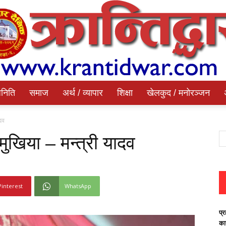
निति
समाज
अर्थ / व्यापार
शिक्षा
खेलकुद / मनोरञ्जन
Krantidwar
ादव
ुखिया – मन्त्री यादव
Dainik
Pinterest
WhatsApp
प्र
का