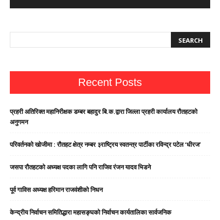
Recent Posts
प्रहरी अतिरिक्त महानिरीक्षक डम्बर बहादुर बि.क.द्वारा जिल्ला प्रहरी कार्यालय रौतहटको
अनुगमन
परिवर्तनको खोजीमा : रौतहट क्षेत्र नम्बर ३राष्ट्रिय स्वतन्त्र पार्टीका रविन्द्र पटेल ‘धीरज’
जसपा राैतहटको अध्यक्ष पदका लागि पनि राजिव रंजन यादव भिडने
पूर्व गाविस अध्यक्ष हरिमान राजवंशीको निधन
केन्द्रीय निर्वाचन समितिद्धारा महासङ्घको निर्वाचन कार्यतालिका सार्वजनिक