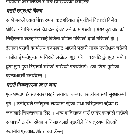
गाडीवाट ओरालिएको र पछि छाडिदिएको बताइन्छ ।
यसरी उग्रभयो विवाद
आयोजकले एकतर्पिm रुपमा कटहरियालाई प्रतियोगिताको विजेता
घोषित गरेपछि यसले विवादलाई बढाउने काम ग¥यो । मेयर कुशवाहाको
निर्देशनमा कटहरियालाई विजेता घोषित गरिएको दावी गरिएको हो ।
ईलाका प्रहरी कार्यालय गरुडावाट आएको प्रहरी नायब उपरीक्षक चढेको
गाडीलाई फत्तेपुरका मानिसले लखेटन शुरु गरे । यसपछि ढुंगामुढा भयो।
ढुंगा मुढा हुदा डिएसपी चढेको गाडीको पछाडीतर्पmको शिशा फुटेको
प्रत्यक्षदर्शी बताउँछन् ।
यसरी नियन्त्रणमा परे छ जना
एक घण्टापछि सशस्त्र प्रहरी लगायत जनपद प्रहरीका सयौ सुरक्षाकर्मी
पुगे । उनीहरुले फत्तेपु्रमा सडकमा रहेका तथा खरिहानमा रहेका छ
जनालाई नियन्त्रणमा लिए । अन्य मानिसहरु गाउँ छाडेर गएकोले गाउँको
आप्mनै ठाउँमा रहेका मानिसहरुलाई प्रहरीले नियन्त्रणमा लिएको
स्थानीय प्रत्यक्षदर्शीहरु बताउँछन् ।