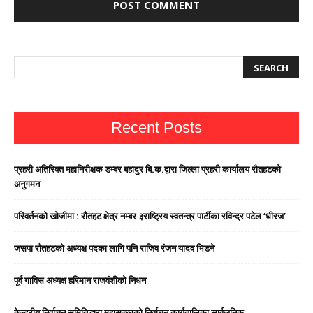
Recent Posts
प्रहरी अतिरिक्त महानिरीक्षक डम्बर बहादुर बि.क.द्वारा जिल्ला प्रहरी कार्यालय रौतहटको
अनुगमन
परिवर्तनको खोजीमा : रौतहट क्षेत्र नम्बर ३राष्ट्रिय स्वतन्त्र पार्टीका रविन्द्र पटेल ‘धीरज’
जसपा राैतहटको अध्यक्ष पदका लागि पनि राजिव रंजन यादव भिडने
पूर्व गाविस अध्यक्ष हरिमान राजवंशीको निधन
केन्द्रीय निर्वाचन समितिद्धारा महासङ्घको निर्वाचन कार्यतालिका सार्वजनिक