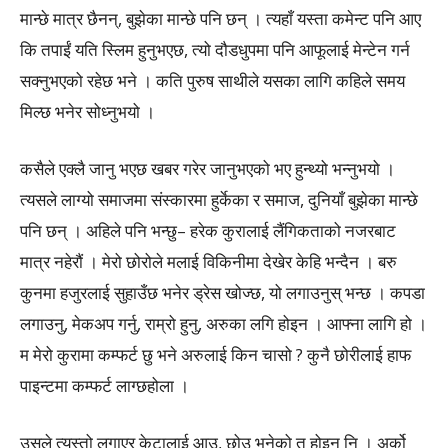
मान्छे मात्र छैनन्, बुझेका मान्छे पनि छन् । त्यहाँ यस्ता कमेन्ट पनि आए
कि तपाईं यति स्लिम हुनुभएछ, त्यो दौडधुपमा पनि आफूलाई मेन्टेन गर्न
सक्नुभएको रहेछ भने । कति पुरुष साथीले यसका लागि कहिले समय
मिल्छ भनेर सोध्नुभयो ।
कसैले एक्लै जानु भएछ खबर गरेर जानुभएको भए हुन्थ्यो भन्नुभयो ।
त्यसले लाग्यो समाजमा संस्कारमा हुर्केका र समाज, दुनियाँ बुझेका मान्छे
पनि छन् । अहिले पनि भन्छु– हरेक कुरालाई लैंगिकताको नजरबाट
मात्र नहेरौं । मेरो छोरोले मलाई विकिनीमा देखेर केहि भन्दैन । बरु
कुनमा हजुरलाई सुहाउँछ भनेर ड्रेस खोज्छ, यो लगाउनुस् भन्छ । कपडा
लगाउनु, मेकअप गर्नु, राम्रो हुनु, अरुका लगि होइन । आफ्ना लागि हो ।
म मेरो कुरामा कम्फर्ट छु भने अरुलाई किन चासो ? कुनै छोरीलाई हाफ
पाइन्टमा कम्फर्ट लाग्छहोला ।
उसले त्यस्तो लगाएर केटालाई आउ, छोउ भनेको त होइन नि । अर्को