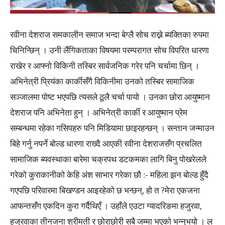
रवीना देशराज समकालीन समाज भन्दा बेग्लै सोच राख्ने ब्यक्तिका रुपमा
चिनिन्छिन् । उनी लैंगिकताका विषयमा परम्परागत सोच विपरित धारणा
राखेर र आफ्नो विकिनी तस्बिर सार्वजनिक गरेर पनि चर्चामा छिन् ।
अभिनेत्री प्रियंका कार्कीसँगै विकिनीमा उनको तस्बिर सामाजिक
सञ्जालमा पोष्ट भएपछि त्यसले ठूलै चर्चा पायो । उनका छोरा आयुष्मान
देशराज पनि अभिनेता हुन् । अभिनेत्री कार्की र आयुष्मान प्रेम
सम्बन्धमा रहेका गसिपहरु पनि मिडियामा छाइरहन्छन् । सन्तान जन्माउन
बिहे गर्नु नपर्ने बोल्ड धारणा राख्दै आएकी रवीना देशराजसँग प्रचलित
सामाजिक ब्यवस्थाका बारेमा चक्रपथ डटकमका लागि बिनु पोखरेलले
गरेको कुराकानीको केहि अंश साभार गरेका छौ :- महिला झन बोल्ड हुँदै
गएपछि परिवारमा बिखण्डन आइरहेको छ भन्छन्, हो त ?मेरा एकजना
आफन्तसँग एकदिन कुरा गर्दैथिएँ । उहाँले एउटा ग्यादरिङमा हजुरवा,
हजुरवाका तीनजना श्रीमती र छोराछोरी सबै जम्मा भएको भन्नुभयो । ल