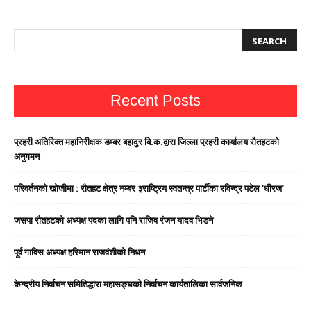
Recent Posts
प्रहरी अतिरिक्त महानिरीक्षक डम्बर बहादुर बि.क.द्वारा जिल्ला प्रहरी कार्यालय रौतहटको
अनुगमन
परिवर्तनको खोजीमा : रौतहट क्षेत्र नम्बर ३राष्ट्रिय स्वतन्त्र पार्टीका रविन्द्र पटेल ‘धीरज’
जसपा राैतहटको अध्यक्ष पदका लागि पनि राजिव रंजन यादव भिडने
पूर्व गाविस अध्यक्ष हरिमान राजवंशीको निधन
केन्द्रीय निर्वाचन समितिद्धारा महासङ्घको निर्वाचन कार्यतालिका सार्वजनिक