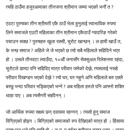
त्यहि ठाउँमा हजुरआमाका तीनजना श्रीमान जम्मा भएको भनौं त ?
एउटा पुरुषका तीन श्रीमती एकै ठाउँ भेला हुनुलाई स्वाभाविक रुपमा
लिने समाजले एउटी महिलाका तीन श्रीमान एकैठाउँ ग्यादरिङ गरेको
पचाउन सक्छ ? पुरुषहरु खुला रक्सी, चुरोट खान्छन् । ल हामी खाउँ त,
के भन्छ समाज ? अहिले जे जे भएको छ त्यो सबै महिलाले सहिदिने भएर
हो । उसले तीनवटा ल्याउँदा, १०औं जनासँग सेक्सुअल रिलेशनमा रहंदा,
चुरोटले डाम्दा पनि सहिदिए मात्र परीवार जमेको देख्ने, त्यसलाई नसहे
परीवार विखण्डन भएको देख्ने ? त्यो घर, घर नहुने अनि महिलाले बरु एक्लै
बस्छु भन्दा परिवार भड्किएको भन्ने ? अब महिला हरुले पनि आफ्नो शक्ति
थाहा पाए । अब त्यसैगरी सहंदैनन् ।
जो आर्थिक रुपमा सक्षम छन् दवावमा रहन्नन् । त्यसो हुनु समाज
विग्रिएको होइन । बिग्रिएको समाजको रुप देखिएको मात्र हो । हिंसामा
पुरुष छन् भने पनि त्यहि हो । ल न, म दुईटा श्रीमान राख्छु भन्छु । मान्छ