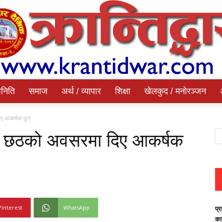
निति
समाज
अर्थ / व्यापार
शिक्षा
खेलकुद / मनोरञ्जन
Krantidwar
िए आकर्षक छुट
 र छठको अवसरमा दिए आकर्षक
Dainik
Pinterest
WhatsApp
प्र
का