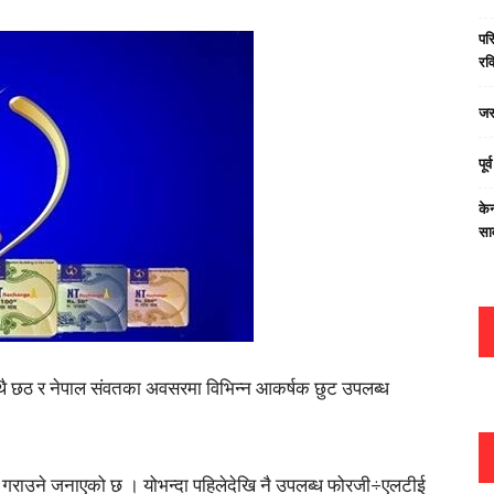
परि
रवि
जस
पूर
केन
सा
ाथै छठ र नेपाल संवतका अवसरमा विभिन्न आकर्षक छुट उपलब्ध
्ध गराउने जनाएको छ । योभन्दा पहिलेदेखि नै उपलब्ध फोरजी÷एलटीई