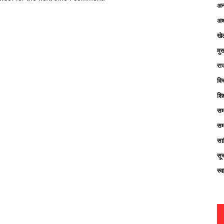
अन्
अर्
खे
मु
रा
विच
शिक
सम
सम
साह
सू
स्व