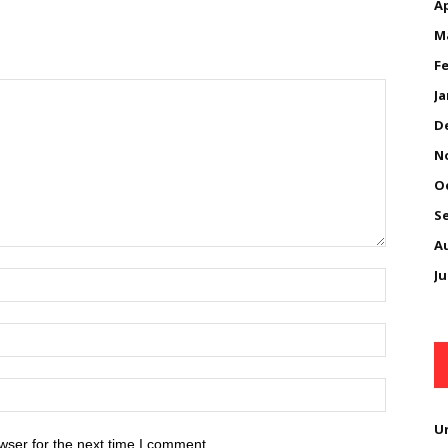
Ap
M
Fe
Ja
D
N
O
S
A
Ju
U
wser for the next time I comment.