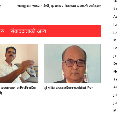
O
र
सभामुखमा सकस : केपी, प्रचण्ड र नेपालका आआफ्नै उम्मेदवार
S
A
Ju
रु
संवाददाताको अन्य
Ju
M
Fe
Ja
D
N
S
A
अध्यक्ष पदका लागि पनि राजिव
पूर्व गाविस अध्यक्ष हरिमान राजवंशीको निधन
ने
Ju
Ju
M