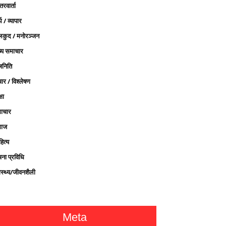
तरवार्ता
थ / व्यापार
लकुद / मनोरञ्जन
ख्य समाचार
जनिति
ार / विश्लेषण
्षा
ाचार
ाज
ित्य
चना प्रविधि
ास्थ्य/जीवनशैली
Meta