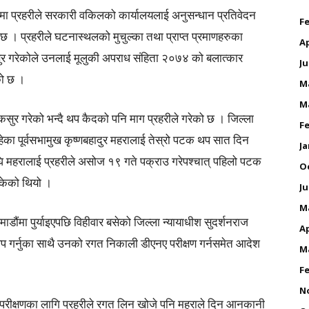
मा प्रहरीले सरकारी वकिलको कार्यालयलाई अनुसन्धान प्रतिवेदन
Fe
छ । प्रहरीले घटनास्थलको मुचुल्का तथा प्राप्त प्रमाणहरुका
Ap
ुर गरेकोले उनलाई मूलुकी अपराध संहिता २०७४ को बलात्कार
Ju
को छ ।
M
M
ि कसुर गरेको भन्दै थप कैदको पनि माग प्रहरीले गरेको छ । जिल्ला
Fe
का पूर्वसभामुख कृष्णबहादुर महरालाई तेस्रो पटक थप सात दिन
Ja
ि महरालाई प्रहरीले असोज १९ गते पक्राउ गरेपश्चात् पहिलो पटक
O
केको थियो ।
Ju
M
डौंमा पुर्याइएपछि विहीवार बसेको जिल्ला न्यायाधीश सुदर्शनराज
Ap
 गर्नुका साथै उनको रगत निकाली डीएनए परीक्षण गर्नसमेत आदेश
M
Fe
N
नए परीक्षणका लागि प्रहरीले रगत लिन खोजे पनि महराले दिन आनकानी