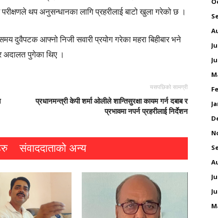
O
रीक्षणले थप अनुसन्धानका लागि प्रहरीलाई बाटो खुला गरेको छ ।
S
A
मय दुवैपटक आफ्नो निजी सवारी प्रयोग गरेका महरा बिहीबार भने
Ju
 र अदालत पुगेका थिए ।
Ju
M
यसपछिको सामग्री
Fe
न
प्रधानमन्त्री केपी शर्मा ओलीले शान्तिसुरक्षा कायम गर्न दबाब र
Ja
प्रभावमा नपर्न प्रहरीलाई निर्देशन
D
N
रु
संवाददाताको अन्य
S
A
Ju
Ju
M