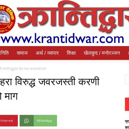
निति
समाज
अर्थ / व्यापार
शिक्षा
खेलकुद / मनोरञ्जन
Krantidwar
स्ती करणी मुद्धामा कैद तथा सजायको माग
 महरा विरुद्ध जवरजस्ती करणी
ो माग
Dainik
Pinterest
WhatsApp
प्र
का