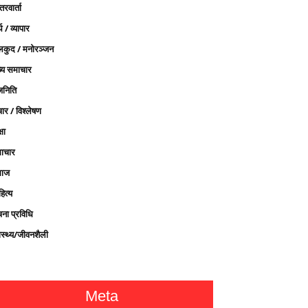
तरवार्ता
थ / व्यापार
लकुद / मनोरञ्जन
ख्य समाचार
जनिति
ार / विश्लेषण
्षा
ाचार
ाज
ित्य
चना प्रविधि
ास्थ्य/जीवनशैली
Meta