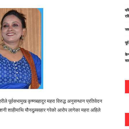
परि
रवि
जस
पूर
केन
सा
ले पूर्वसभामुख कृष्णबहादुर महरा विरुद्ध अनुसन्धान प्रतिवेदन
नी शाहीमाथि यौनदुव्र्यवहार गरेको आरोप लागेका महरा अहिले