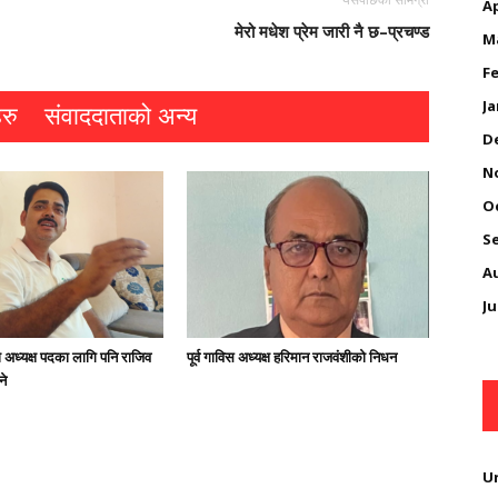
यसपछिको सामग्री
Ap
मेरो मधेश प्रेम जारी नै छ–प्रचण्ड
M
Fe
Ja
रु
संवाददाताको अन्य
D
N
O
S
A
Ju
अध्यक्ष पदका लागि पनि राजिव
पूर्व गाविस अध्यक्ष हरिमान राजवंशीको निधन
ने
U