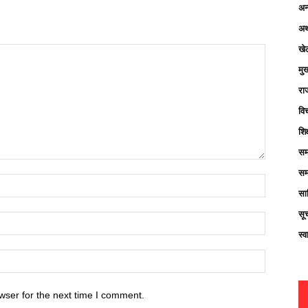
अन्
अर्
खे
मु
रा
विच
शिक
सम
सम
साह
सू
स्व
wser for the next time I comment.