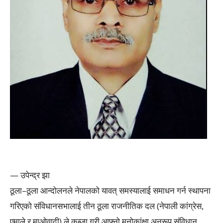
— उपेन्द्र झा
ठूला–ठूला आन्दोलनले नेपालको यावत् समस्यालाई समाधन गर्न स्थापना
गरिएको संविधानसभालाई तीन ठूला राजनीतिक दल (नेपाली कांग्रेस,
एमाले र माओवादी) ले कब्जा गरी आफ्नो मनोकांक्षा अनुरूप संविधान