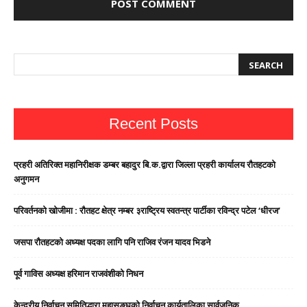
Recent Posts
प्रहरी अतिरिक्त महानिरीक्षक डम्बर बहादुर बि.क.द्वारा जिल्ला प्रहरी कार्यालय रौतहटको
अनुगमन
परिवर्तनको खोजीमा : रौतहट क्षेत्र नम्बर ३राष्ट्रिय स्वतन्त्र पार्टीका रविन्द्र पटेल ‘धीरज’
जसपा राैतहटको अध्यक्ष पदका लागि पनि राजिव रंजन यादव भिडने
पूर्व गाविस अध्यक्ष हरिमान राजवंशीको निधन
केन्द्रीय निर्वाचन समितिद्धारा महासङ्घको निर्वाचन कार्यतालिका सार्वजनिक