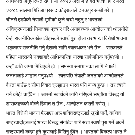
अधिकारी अनुपस्थित रहे । यो २०५३ असोज ४ गते भएको हो र यस्तै
२०४८ सालमा गिरिजा प्रसाद कोइरालाले टनकपुर सन्धी गरे ।
चीनले हडपेको नेपाली भूमीको कुनै चर्चा नहुनु र भारतको
अतिक्रमणलाई नियतवश प्रचार गरि अनावश्यक आन्दोलनको थालनीले
केही राजनीतिक खेलाडीहरूको स्वार्थ पुरा होला तर भारत विरोधी भावना
भड्काएर राजनीति गर्नु देशको लागि स्वास्थकर भने छैन । सरकारले
पहिला भारतको नक्शाबारे आधिकारिक धारणा सार्वजनिक गर्नुप¥यो ।
कहाँ कति जग्गा मिचिएको हो । समस्या समाधानका लागि नेपाली
जनतालाई आह्वान गनुप¥यो । त्यसपछि नेपाली जनताको आन्दोलनले
वैधता पाउँछ र सीमा विवाद सुल्झाउन भारत पनि बाध्य हुन्छ । तर त्यसो
गर्न कोही चाहँदैन । आफ्नो स्वार्थको लागि गरिएको सम्झौता विरूद्ध यी
शासकहरूको बोल्ने हिम्मत त छैन , आन्दोलन कसरी गरोस् ।
भारत विरोधी भावना फैलाएर अरू शक्तिराष्ट्रलाई खुसी पार्ने, कथित
राष्ट्रवादीहरूलाई भारत विरूद्ध संगठित पारि सत्ता स्वार्थ पुरा गर्ने अर्को
राष्ट्रघाती कदम हुने कुरालाई बिर्सिनु हुँदैन । भारतको विकल्प भारत नै