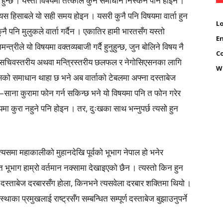
े हुन्छ । यस्ता विषयमा तत्कालै कुनै समाधान निस्कने पनि होइन ।
यस हिसाबले यो सही समय होइन । यसरी कुनै पनि विषयमा वार्ता हुन
Lo
कुनै पनि मुलुकले वार्ता गर्दैन । एकातिर हामी भारतसँग यस्तो
En
्त्रीले यो विषयमा वक्तव्यबाजी गर्दै हुनुहुन्छ, जुन बोलिने विषय नै
C
ुख्यसचिवस्तरीय अथवा मन्त्रिस्तरीय छलफल र नेगोसिएसनका लागि
W
यसको समाधान थाहा छ भने अब वार्ताको टेबलमा अफ्ना दस्ताबेज
–साना कुरामा फोन गर्न सकिन्छ भने यो विषयमा पनि त फोन गरेर
षयमा कुरा नहुने पनि होइन । तर, दुःखका साथ भन्नुपर्छ त्यसो हुन
्यसमा महाकालीको मुहानदेखि पूर्वको भूभाग नेपाल हो भनेर
त भूभाग हाम्रो वर्तमान नक्सामा देखाइएको छैन । त्यस्तो किन हुन
दस्ताबेज दरबारसँग होला, किनभने त्यसवेला दरबार शक्तिमा थियो ।
्थाका प्रमुखलाई राष्ट्रसँग सम्बन्धित सम्पूर्ण दस्ताबेज बुझाउनुपर्ने