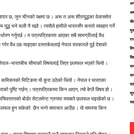
अन्
अर्
ापार छ, जुन चीनको पक्षमा छ । अरू त अरू शीतयुद्धका वेलासमेत
खे
ुद्ध भने चली नै रह्यो । त्यसैले हामीले भारतसँग कस्तो व्यवहार गर्ने
मु
निर्धारण गर्नुपर्छ । म पत्रपत्रिकामा आएका सबै सामग्रीलाई वैध
रा
धान गरेर वैध ठह-याइएका दस्ताबेजलाई नेपाल सरकारले दुई देशको
विच
शिक
नमा नेपाल–भारतबीच सीमाको विषयलाई लिएर छलफल भएको थियो ।
सम
सम
्ट कमिसनको मिटिङमा यो कुरा उठेको थियो । नेपाल र भारतका
साह
को पुष्टि गर्छन् । पत्रपत्रिकामा किन आएन, त्यो बेग्लै विषय हो ।
सू
्र सचिवस्तरको बोर्डर सेटलमेन्ट ग्रुपमा यसबारे छलफल भइरहेको छ ।
स्व
 छलफल हुन सकेको छैन भन्ने समाचार आउँछ । यो समस्या किन