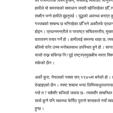
धेरै राजनीतिक विषय हुन्छन्, जसलाई मिलाउँदै जानुपर्न
हामीले यो समस्याको समाधान जसरी खोजिरहेका छौँ, त्
सक्दैन भन्ने हामीले बुझ्नुपर्छ । युद्धको अवस्था बनाएर 
गज्जबको सम्बन्ध छ भनिरहेका छौँ भने अर्कोतर्फ प्रधानमन
होइन । प्रधानमन्त्रीले त परराष्ट्र सचिवस्तरीय, म
वातावरण तयार गर्ने हो । हामीलाई समस्या थाहा छ, त्
बलियो पारेर उच्च मनोबलसाथ उपस्थित हुने हो । साना
चासो राख्न सकिन्छ नि ! दुई राष्ट्रप्रमुखबीच यस्ता वि
सकेको छैन ।
अर्को कुरा, नेपालको नक्सा सन् १९७५मा बनेको हो । त
देखाइएको छैन । स्पष्ट शब्दमा भन्दा लिम्पियाधुरालगाय
गयो त ? सबैसँग सजिलो जवाफ छ– त्यससँग सम्बन्धित 
साथै कुनै पनि व्यवस्था फेरिँदा पुरानो शासकले नयाँ व्यवस
हुन्छ ।