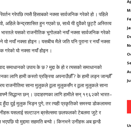
Ap
M
वर्तन गरेपछि त्यसै हिसाबको नक्सा सार्वजनिक गरेको हो । पहिले
Fe
, अहिले केन्द्रशासित हुन गएको छ, साथै यी दुवैको छुट्टै अस्तित्व
Ja
 भारतले यसको राजनीतिक भूगोलको नयाँ नक्सा सार्वजनिक गरेको
D
 यो नयाँ नक्सा होइन । यसबीच मैले जति पनि पुराना र नयाँ नक्सा
N
िक गरेको यो नक्सा नयाँ होइन ।
O
S
ाद समाधानको उपाय के छ ? मुद्दा के हो र त्यसको समाधानको
A
धानका लागि हामी कस्तो प्रक्रिया अपनाउँछौँ ? के हामी लड्न जान्छौँ
Ju
ट्रिय राजनीतिमा साना मुलुकले ठूला मुलुकसँग र ठूला मुलुकले साना
 आफ्नै सिद्धान्त छन् । उदाहरणका लागि हामीले सन् १९६२को भारत–
हुँदा दुई मुलुक भिड्न पुगे, तर त्यही प्रकृतिको समस्या डोकलाममा
उनीहरू यसलाई सल्टाउन ब्रसेल्समा छलफलको टेबलमा जुटे र
भएपछि यो मुद्दामा सहमति बन्यो । किनभने उनीहरू अब झन्डै
U