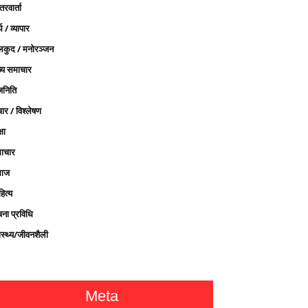
तरवार्ता
थ / व्यापार
लकुद / मनोरञ्जन
ख्य समाचार
जनिति
ार / विश्लेषण
्षा
ाचार
ाज
ित्य
चना प्रविधि
ास्थ्य/जीवनशैली
Meta