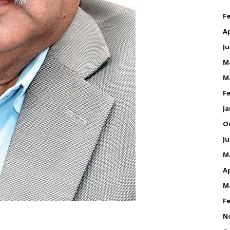
Fe
Ap
Ju
M
M
Fe
Ja
O
Ju
M
Ap
M
Fe
N