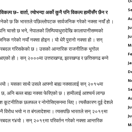
O
S
विकल्प छ– वार्ता, त्योभन्दा अर्को कुनै पनि विकल्प हामीसँग छैन र
A
ेको छ कि भारतले पछिल्लोपटक सार्वजनिक गरेको नक्सा नयाँ हो ।
Ju
नि चासो छ भने, नेपालको लिम्पियाधुरादेखि कालापानीसम्मको
Ju
निक गरेको नयाँ नक्सा होइन । यो धेरै पुरानो नक्सा हो । सन्
M
 फेरबदल गरिसकेको छ । उसको आन्तरिक राजनीतिक भूगोल
Fe
दै आएको हो । सन् २०००मा उत्तराखण्ड, झारखण्ड र छत्तिसगढ बन्ने
Ja
D
N
ल भयो । यसका साथै उसले आफ्नो बाह्य नक्सालाई सन् २०१५मा
S
, अनि बल्ल बाह्य नक्सा फेरिएको छ । हामीलाई आश्चर्य लाग्छ
A
श कूटनीतिक छलफल र नोगोसिएसनमा थिए । त्यसैकारण दुई देशले
Ju
 कुनै विरोध भयो न त बंगलादेशमा । त्यसपछि भारतले सन् २०१९मा
Ju
रबदल ग¥यो । सन् २०१९मा परिवर्तन गरेको नक्सा आन्तरिक
M