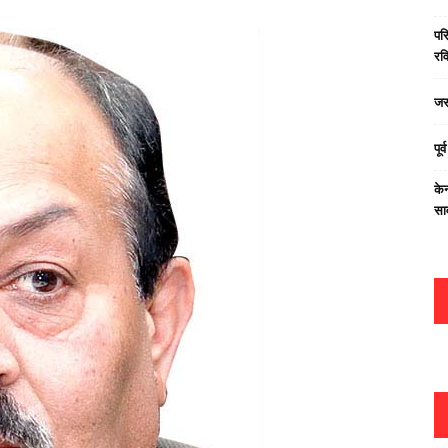
परि
रवि
जस
पूर
केन
सा