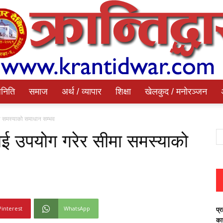
निति
समाज
अर्थ / व्यापार
शिक्षा
खेलकुद / मनोरञ्जन
Krantidwar
मा समस्याको समाधान सम्भव
ाई उपयोग गरेर सीमा समस्याको
Dainik
Pinterest
WhatsApp
प्र
का