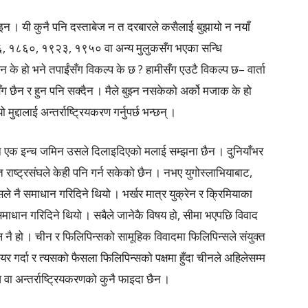
होइन । यी कुनै पनि दस्ताबेज न त दरबारले कसैलाई बुझायो न नयाँ
 १८१६, १८६०, १९२३, १९५० वा अन्य मुलुकसँग भएका सन्धि
 के हो भने तपाईंसँग विकल्प के छ ? हामीसँग एउटै विकल्प छ– वार्ता
सँग छैन र हुन पनि सक्दैन । मैले बुझ्न नसकेको अर्को मजाक के हो
ो मुद्दालाई अन्तर्राष्ट्रियकरण गर्नुपर्छ भन्छन् ।
ो पनि एक इन्च जमिन उसले दिलाइदिएको मलाई सम्झना छैन । दुनियाँभर
्त राष्ट्रसंघले केही पनि गर्न सकेको छैन । नभए युगोस्लाभियाबाट,
 नै समाधान गरिदिने थियो । भर्खर मात्र युक्रेन र क्रिमियाका
माधान गरिदिने थियो । सबैले जानेकै विषय हो, सीमा भएपछि विवाद
हल नै हो । चीन र फिलिपिन्सको सामूहिक विवादमा फिलिपिन्सले संयुक्त
 दायर गर्दा र त्यसको फैसला फिलिपिन्सको पक्षमा हुँदा चीनले अहिलेसम्म
ंघ वा अन्तर्राष्ट्रियकरणको कुनै फाइदा छैन ।