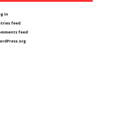
g in
tries feed
omments feed
ordPress.org