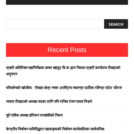
Recent Posts
प्रहरी अतिरिक्त महानिरीक्षक डम्बर बहादुर बि.क.द्वारा जिल्ला प्रहरी कार्यालय रौतहटको
अनुगमन
परिवर्तनको खोजीमा : रौतहट क्षेत्र नम्बर ३राष्ट्रिय स्वतन्त्र पार्टीका रविन्द्र पटेल ‘धीरज’
जसपा राैतहटको अध्यक्ष पदका लागि पनि राजिव रंजन यादव भिडने
पूर्व गाविस अध्यक्ष हरिमान राजवंशीको निधन
केन्द्रीय निर्वाचन समितिद्धारा महासङ्घको निर्वाचन कार्यतालिका सार्वजनिक