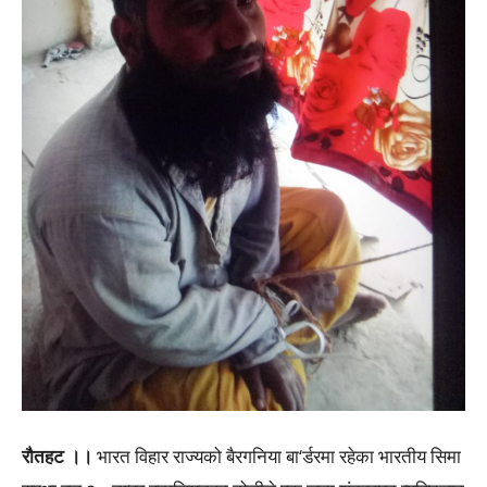
रौतहट ।।
भारत विहार राज्यको बैरगनिया बा‘र्डरमा रहेका भारतीय सिमा