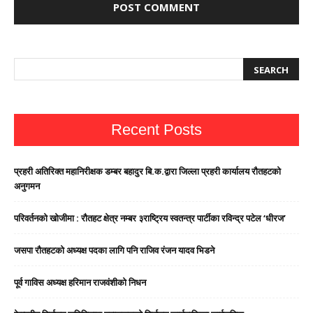
Recent Posts
प्रहरी अतिरिक्त महानिरीक्षक डम्बर बहादुर बि.क.द्वारा जिल्ला प्रहरी कार्यालय रौतहटको
अनुगमन
परिवर्तनको खोजीमा : रौतहट क्षेत्र नम्बर ३राष्ट्रिय स्वतन्त्र पार्टीका रविन्द्र पटेल ‘धीरज’
जसपा राैतहटको अध्यक्ष पदका लागि पनि राजिव रंजन यादव भिडने
पूर्व गाविस अध्यक्ष हरिमान राजवंशीको निधन