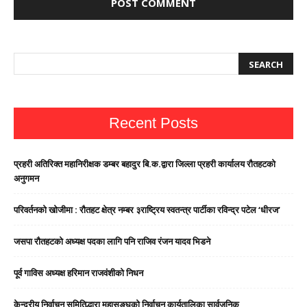
Recent Posts
प्रहरी अतिरिक्त महानिरीक्षक डम्बर बहादुर बि.क.द्वारा जिल्ला प्रहरी कार्यालय रौतहटको
अनुगमन
परिवर्तनको खोजीमा : रौतहट क्षेत्र नम्बर ३राष्ट्रिय स्वतन्त्र पार्टीका रविन्द्र पटेल ‘धीरज’
जसपा राैतहटको अध्यक्ष पदका लागि पनि राजिव रंजन यादव भिडने
पूर्व गाविस अध्यक्ष हरिमान राजवंशीको निधन
केन्द्रीय निर्वाचन समितिद्धारा महासङ्घको निर्वाचन कार्यतालिका सार्वजनिक