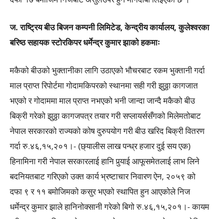
ज. राष्ट्रिय बीउ बिजन कम्पनी लिमिटेड, केन्द्रीय कार्यालय, कुलेश्वरका
बरिष्ठ सहायक स्टोरकिपर धर्मेन्द्र कुमार झाको हकमाः
मकैको बीउको भुक्तानीका लागि उठाएको भौचरबाट रकम भुक्तानी गर्दा
माल प्राप्त रिपोर्टमा गोदामकिपरको स्थानमा सही गरी झुठ्ठा कागजात
भएको र गोदाममा माल प्राप्त नभएको भनी जान्दा जान्दै मकैको बीउ
बिक्री गरेको झुठ्ठा कागजपत्र तयार गरी सप्लायर्ससँगको मिलेमतोबाट
नेपाल सरकारको राज्यको कोष दुरुपयोग गरी बीउ खरिद बिक्री वितरण
गर्दा रु.४६,१५,२०१।- (छ्यालीस लाख पन्ध्र हजार दुई सय एक)
हिनामिना गरी नेपाल सरकारलाई हानि पुर्‍याई आफूसमेतलाई लाभ लिने
बदनियतबाट गरिएको उक्त कार्य भ्रष्टाचार निवारण ऐन, २०५९ को
दफा ९ र ११ बमोजिमको कसुर भएको स्थापित हुन आएकोले निज
धर्मेन्द्र कुमार झाले हानिनोक्सानी गरेको बिगो रु.४६,१५,२०१।- कायम