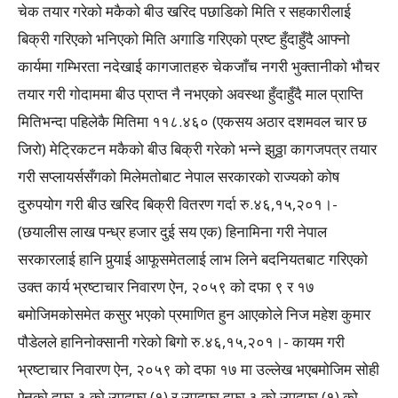
चेक तयार गरेको मकैको बीउ खरिद पछाडिको मिति र सहकारीलाई
बिक्री गरिएको भनिएको मिति अगाडि गरिएको प्रष्ट हुँदाहुँदै आफ्नो
कार्यमा गम्भिरता नदेखाई कागजातहरु चेकजाँच नगरी भुक्तानीको भौचर
तयार गरी गोदाममा बीउ प्राप्त नै नभएको अवस्था हुँदाहुँदै माल प्राप्ति
मितिभन्दा पहिलेकै मितिमा ११८.४६० (एकसय अठार दशमवल चार छ
जिरो) मेट्रिकटन मकैको बीउ बिक्री गरेको भन्ने झुठ्ठा कागजपत्र तयार
गरी सप्लायर्ससँगको मिलेमतोबाट नेपाल सरकारको राज्यको कोष
दुरुपयोग गरी बीउ खरिद बिक्री वितरण गर्दा रु.४६,१५,२०१।-
(छयालीस लाख पन्ध्र हजार दुई सय एक) हिनामिना गरी नेपाल
सरकारलाई हानि पुर्‍याई आफूसमेतलाई लाभ लिने बदनियतबाट गरिएको
उक्त कार्य भ्रष्टाचार निवारण ऐन, २०५९ को दफा ९ र १७
बमोजिमकोसमेत कसुर भएको प्रमाणित हुन आएकोले निज महेश कुमार
पौडेलले हानिनोक्सानी गरेको बिगो रु.४६,१५,२०१।- कायम गरी
भ्रष्टाचार निवारण ऐन, २०५९ को दफा १७ मा उल्लेख भएबमोजिम सोही
ऐनको दफा ३ को उपदफा (१) र उपदफा दफा ३ को उपदफा (१) को