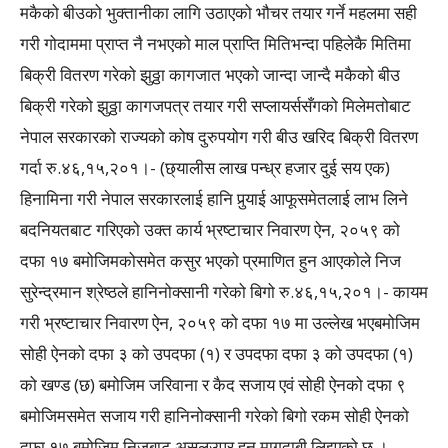
मकैको बीउको भुक्तानीका लागि उठाएको भौचर तयार गर्ने महलमा सही
गरी गोदाममा प्राप्त नै नभएको माल प्राप्ति मितिभन्दा पहिलेकै मितिमा
बिक्री वितरण गरेको झुठ्ठा कागजात भएको जान्दा जान्दै मकैको बीउ
बिक्री गरेको झुठ्ठा कागजपत्र तयार गरी सप्लायर्ससँगको मिलेमतोबाट
नेपाल सरकारको राज्यको कोष दुरुपयोग गरी बीउ खरिद बिक्री वितरण
गर्दा रु.४६,१५,२०१।- (छ्यालीस लाख पन्ध्र हजार दुई सय एक)
हिनामिना गरी नेपाल सरकारलाई हानि पुर्‍याई आफूसमेतलाई लाभ लिने
बदनियतबाट गरिएको उक्त कार्य भ्रष्टाचार निवारण ऐन, २०५९ को
दफा १७ बमोजिमकोसमेत कसुर भएको प्रमाणित हुन आएकोले निज
सुरेन्द्रमान श्रेष्ठले हानिनोक्सानी गरेको बिगो रु.४६,१५,२०१।- कायम
गरी भ्रष्टाचार निवारण ऐन, २०५९ को दफा १७ मा उल्लेख भएबमोजिम
सोही ऐनको दफा ३ को उपदफा (१) र उपदफा दफा ३ को उपदफा (१)
को खण्ड (छ) बमोजिम जरिवाना र कैद सजाय एवं सोही ऐनको दफा ९
बमोजिमसमेत सजाय गरी हानिनोक्सानी गरेको बिगो रकम सोही ऐनको
दफा १७ बमोजिम निजबाट असुलउपर हुन मागदाबी लिइएको छ ।