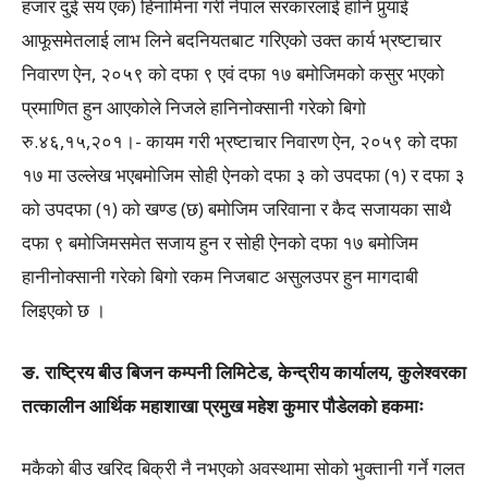
हजार दुई सय एक) हिनामिना गरी नेपाल सरकारलाई हानि पुर्‍याई
आफूसमेतलाई लाभ लिने बदनियतबाट गरिएको उक्त कार्य भ्रष्टाचार
निवारण ऐन, २०५९ को दफा ९ एवं दफा १७ बमोजिमको कसुर भएको
प्रमाणित हुन आएकोले निजले हानिनोक्सानी गरेको बिगो
रु.४६,१५,२०१।- कायम गरी भ्रष्टाचार निवारण ऐन, २०५९ को दफा
१७ मा उल्लेख भएबमोजिम सोही ऐनको दफा ३ को उपदफा (१) र दफा ३
को उपदफा (१) को खण्ड (छ) बमोजिम जरिवाना र कैद सजायका साथै
दफा ९ बमोजिमसमेत सजाय हुन र सोही ऐनको दफा १७ बमोजिम
हानीनोक्सानी गरेको बिगो रकम निजबाट असुलउपर हुन मागदाबी
लिइएको छ ।
ङ. राष्ट्रिय बीउ बिजन कम्पनी लिमिटेड, केन्द्रीय कार्यालय, कुलेश्वरका
तत्कालीन आर्थिक महाशाखा प्रमुख महेश कुमार पौडेलको हकमाः
मकैको बीउ खरिद बिक्री नै नभएको अवस्थामा सोको भुक्तानी गर्ने गलत