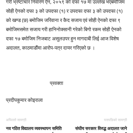
गरी भ्रष्टाचार निवारण ऐन, २०५९ को दफा १७ मा उल्लेख भएबमोजिम
सोही ऐनको दफा ३ को उपदफा (१) र उपदफा दफा ३ को उपदफा (१)
को खण्ड (छ) बमोजिम जरिवाना र कैद सजाय एवं सोही ऐनको दफा ९
बमोजिमसमेत सजाय गरी हानिनोक्सानी गरेको बिगो रकम सोही ऐनको
दफा १७ बमोजिम निजबाट असुलउपर हुन मागदाबी लिई आज विशेष
अदालत, काठमाडौंमा आरोप-पत्र दायर गरिएको छ ।
प्रवक्ता
प्रदीपकुमार कोइराला
अघिल्लो सामग्री
यसपछिको सामग्री
नव गठित विद्यालय व्यवस्थापन समिति
संघीय सरकार विरुद्ध अदालत जाने