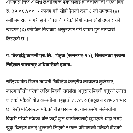
आएकोले निज अध्यक्ष लक्ष्मीकान्त ढकाललाई हानिनोक्सानी गरेको बिगो
रु. ३५,०६,४००।- कायम गरी सोही ऐनको दफा ८ को उपदफा (४)
बमोजिम सजाय गरी हानीनोक्सानी गरेको बिगो रकम सोही दफा ८ को
उपदफा (४) बमोजिम निजबाट असुलउपर गरी जफत हुन मागदाबी
लिइएको छ ।
ग. बिजबृद्धि कम्पनी प्रा.लि., पिठुवा (रत्ननगर-१५), चितवनका प्रबन्ध
निर्देशक रामचन्द्र अधिकारीको हकमाः
राष्ट्रिय बीउ बिजन कम्पनी लिमिटेड केन्द्रीय कार्यालय कुलेश्वर,
काठमाडौंसँग गरेको खरिद बिक्री सम्झौता अनुसार बिक्री गर्नुपर्ने उन्नत
जातको मकैको बीउ कम्पनीमा नबुझाई २८.४६० (अठ्ठाइस दशमलव चार
छ जिरो) मेट्रिकटन मकैको बीउ प्रबन्ध सञ्चालकसँग मिलेमतोमा
बिक्री गरेको मकैको बीउ कहाँ कुन कार्यालयलाई बुझाएको थाहा नभई
झुठ्ठा बिलहरु बनाई भुक्तानी लिएको र उक्त परिमाणको मकैको बीउको