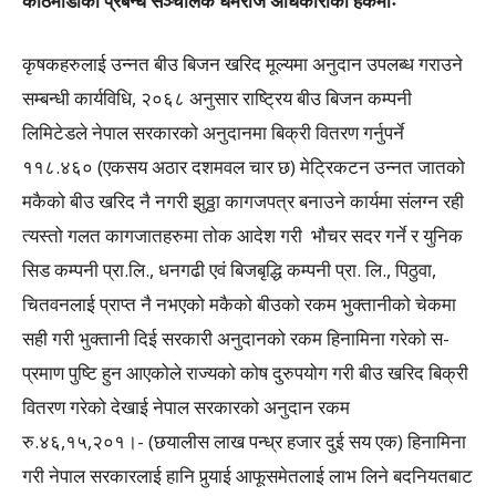
काठमाडौंका प्रबन्ध सञ्चालक धर्मराज अधिकारीको हकमाः
कृषकहरुलाई उन्नत बीउ बिजन खरिद मूल्यमा अनुदान उपलब्ध गराउने
सम्बन्धी कार्यविधि, २०६८ अनुसार राष्ट्रिय बीउ बिजन कम्पनी
लिमिटेडले नेपाल सरकारको अनुदानमा बिक्री वितरण गर्नुपर्ने
११८.४६० (एकसय अठार दशमवल चार छ) मेट्रिकटन उन्नत जातको
मकैको बीउ खरिद नै नगरी झुठ्ठा कागजपत्र बनाउने कार्यमा संलग्न रही
त्यस्तो गलत कागजातहरुमा तोक आदेश गरी भौचर सदर गर्ने र युनिक
सिड कम्पनी प्रा.लि., धनगढी एवं बिजबृद्धि कम्पनी प्रा. लि., पिठुवा,
चितवनलाई प्राप्त नै नभएको मकैको बीउको रकम भुक्तानीको चेकमा
सही गरी भुक्तानी दिई सरकारी अनुदानको रकम हिनामिना गरेको स-
प्रमाण पुष्टि हुन आएकोले राज्यको कोष दुरुपयोग गरी बीउ खरिद बिक्री
वितरण गरेको देखाई नेपाल सरकारको अनुदान रकम
रु.४६,१५,२०१।- (छयालीस लाख पन्ध्र हजार दुई सय एक) हिनामिना
गरी नेपाल सरकारलाई हानि पुर्‍याई आफूसमेतलाई लाभ लिने बदनियतबाट