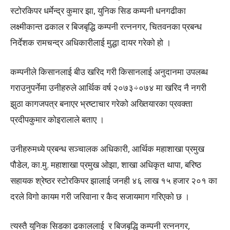
स्टोरकिपर धर्मेन्द्र कुमार झा, युनिक सिड कम्पनी धनगढीका
लक्ष्मीकान्त ढकाल र बिजबृद्धि कम्पनी रत्ननगर, चितवनका प्रबन्ध
निर्देशक रामचन्द्र अधिकारीलाई मुद्धा दायर गरेको हो ।
कम्पनीले किसानलाई बीउ खरिद गरी किसानलाई अनुदानमा उपलब्ध
गराउनुपर्नेमा उनीहरुले आर्थिक वर्ष २०७३÷०७४ मा खरिद नै नगरी
झुठा कागजपत्र बनाएर भ्रष्टाचार गरेको अख्तियारका प्रवक्ता
प्रदीपकुमार कोइरालाले बताए ।
उनीहरुमध्ये प्रबन्ध सञ्चालक अधिकारी, आर्थिक महाशाखा प्रमुख
पौडेल, का.मु. महाशाखा प्रमुख ओझा, शाखा अधिकृत थापा, बरिष्ठ
सहायक श्रेष्ठर स्टोरकिपर झालाई जनही ४६ लाख १५ हजार २०१ का
दरले विगो कायम गरी जरिवाना र कैद सजायमाग गरिएको छ ।
त्यस्तै युनिक सिडका ढकाललाई र बिजबृद्धि कम्पनी रत्ननगर,