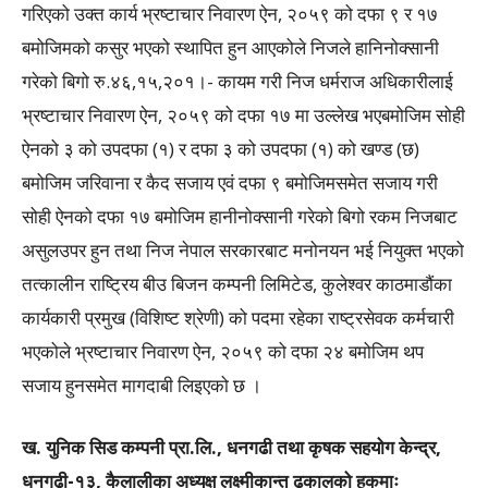
गरिएको उक्त कार्य भ्रष्टाचार निवारण ऐन, २०५९ को दफा ९ र १७
बमोजिमको कसुर भएको स्थापित हुन आएकोले निजले हानिनोक्सानी
गरेको बिगो रु.४६,१५,२०१।- कायम गरी निज धर्मराज अधिकारीलाई
भ्रष्टाचार निवारण ऐन, २०५९ को दफा १७ मा उल्लेख भएबमोजिम सोही
ऐनको ३ को उपदफा (१) र दफा ३ को उपदफा (१) को खण्ड (छ)
बमोजिम जरिवाना र कैद सजाय एवं दफा ९ बमोजिमसमेत सजाय गरी
सोही ऐनको दफा १७ बमोजिम हानीनोक्सानी गरेको बिगो रकम निजबाट
असुलउपर हुन तथा निज नेपाल सरकारबाट मनोनयन भई नियुक्त भएको
तत्कालीन राष्ट्रिय बीउ बिजन कम्पनी लिमिटेड, कुलेश्वर काठमाडौंका
कार्यकारी प्रमुख (विशिष्ट श्रेणी) को पदमा रहेका राष्ट्रसेवक कर्मचारी
भएकोले भ्रष्टाचार निवारण ऐन, २०५९ को दफा २४ बमोजिम थप
सजाय हुनसमेत मागदाबी लिइएको छ ।
ख. युनिक सिड कम्पनी प्रा.लि., धनगढी तथा कृषक सहयोग केन्द्र,
धनगढी-१३, कैलालीका अध्यक्ष लक्ष्मीकान्त ढकालको हकमाः