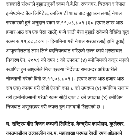
सहकारी संस्थाले बुझाउनुपर्ने रकम ने.बै.लि. रत्ननगर, चितवन र नेपाल
इन्भेष्टमेन्ट बैंक लिमिटेड, कालिमाटी शाखाबाट बुझाउन लगाई नेपाल
सरकारको हुने अनुदान रकम रु.११,०८,८०१।६० (एघार लाख आठ
हजार आठ सय एक पैसा साठी) मध्ये साठी पैसा बुझाई सकेको देखिँदा खुद
रकम रु.११,०८,८०१।- हिनामिना गरी नेपाल सरकारलाई हानि पुर्‍याई
आफूसमेतलाई लाभ लिने बदनियतबाट गरिएको उक्त कार्य भ्रष्टाचार
निवारण ऐन, २०५९ को दफा ८ को उपदफा (४) बमोजिमको कसुर भएको
स्थापित हुन आएकोले निज प्रबन्ध निर्देशक रामचन्द्र अधिकारीले
नोक्सानी गरेको बिगो रु.११,०८,८०१।- (एघार लाख आठ हजार आठ
सय एक) कायम गरी सोही ऐनको दफा ८ को उपदफा (४) बमोजिम सजाय
गरी हानीनोक्सानी गरेको रकम सोही दफा ८ को उपदफा (४) बमोजिम
निजबाट असुलउपर गरी जफत हुन मागदाबी लिइएको छ ।
घ. राष्ट्रिय बीउ बिजन कम्पनी लिमिटेड, केन्द्रीय कार्यालय, कुलेश्वर,
काठमाडौंका तत्कालीन का.मु. महाशाखा प्रमुख रेवती रमण ओझाको