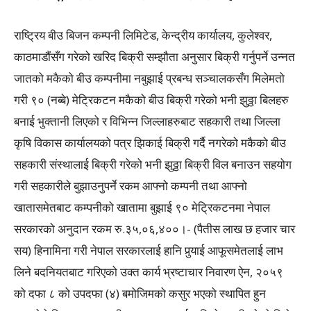
राष्ट्रिय बीउ बिजन कम्पनी लिमिटेड, केन्द्रीय कार्यालय, कुलेश्वर,
काठमाडौंसँग गरेको खरिद बिक्री सम्झौता अनुसार बिक्री गर्नुपर्ने उन्नत
जातको मकैको बीउ कम्पनीमा नबुझाई प्रबन्ध सञ्चालकसँग मिलेमतो
गरी ९० (नब्बे) मेट्रिकटन मकैको बीउ बिक्री गरेको भनी झुठ्ठा बिलहरु
बनाई भुक्तानी लिएको र विभिन्न जिल्लाहरुबाट सहकारी तथा जिल्ला
कृषि विकास कार्यालयको पत्र झिकाई बिक्री गर्दै नगरेको मकैको बीउ
सहकारी संस्थालाई बिक्री गरेको भनी झुठ्ठा बिक्री विल बनाउन सहयोग
गरी सहकारीले बुझाउनुपर्ने रकम आफ्नो कम्पनी तथा आफ्नो
खातासमेतबाट कम्पनीको खातामा बुझाई ९० मेट्रिकटनमा नेपाल
सरकारको अनुदान रकम रु.३५,०६,४००।- (पैतीस लाख छ हजार चार
सय) हिनामिना गरी नेपाल सरकारलाई हानि पुर्‍याई आफूसमेतलाई लाभ
लिने बदनियतबाट गरिएको उक्त कार्य भ्रष्टाचार निवारण ऐन, २०५९
को दफा ८ को उपदफा (४) बमोजिमको कसुर भएको स्थापित हुन