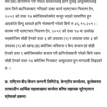
सय एक) हिनामिना गरी नेपाल सरकारलाई हानि पुर्‍याई आफूसमेतलाई
लाभ लिने बदनियतबाट गरिएको उक्त कार्य भ्रष्टाचार निवारण ऐन,
२०५९ को दफा १७ बमोजिमकोसमेत कसुर भएको प्रमाणित हुन
आएकोले बिन्दु थापाले हानि नोक्सानी गरेको बिगो रु.४६,१५,२०१।-
कायम गरी भ्रष्टाचार निवारण ऐन, २०५९ को दफा १७ मा उल्लेख
भएबमोजिम सोही ऐनको दफा ३ को उपदफा (१) र उपदफा दफा ३ को
उपदफा (१) को खण्ड (छ) बमोजिम जरिवाना र कैद सजाय एवं सोही
ऐनको दफा ९ बमोजिमसमेत सजाय गरी हानिनोक्सानी गरेको बिगो रकम
सोही ऐनको दफा १७ बमोजिम निजबाट असुलउपर हुन मागदाबी लिइएको
छ ।
छ. राष्ट्रिय बीउ बिजन कम्पनी लिमिटेड, केन्द्रीय कार्यालय, कुलेश्वरमा
तत्कालीन आर्थिक महाशाखामा कार्यरत बरिष्ठ सहायक सुरेन्द्रमान
श्रेष्ठको हकमाः