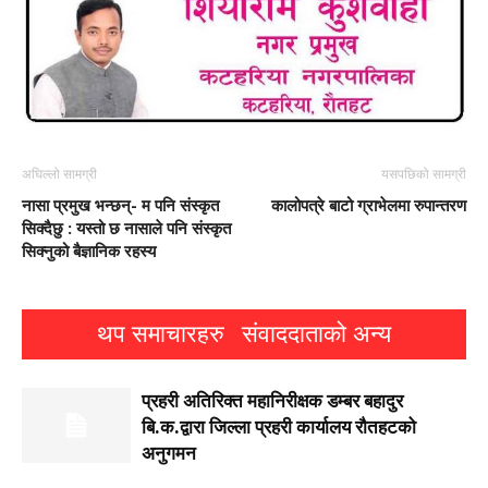
अघिल्लो सामग्री
यसपछिको सामग्री
नासा प्रमुख भन्छन्- म पनि स‌ंस्कृत
कालोपत्रे बाटो ग्राभेलमा रुपान्तरण
सिक्दैछु : यस्तो छ नासाले पनि संस्कृत
सिक्नुको बैज्ञानिक रहस्य
थप समाचारहरु
संवाददाताको अन्य
प्रहरी अतिरिक्त महानिरीक्षक डम्बर बहादुर
बि.क.द्वारा जिल्ला प्रहरी कार्यालय रौतहटको
अनुगमन