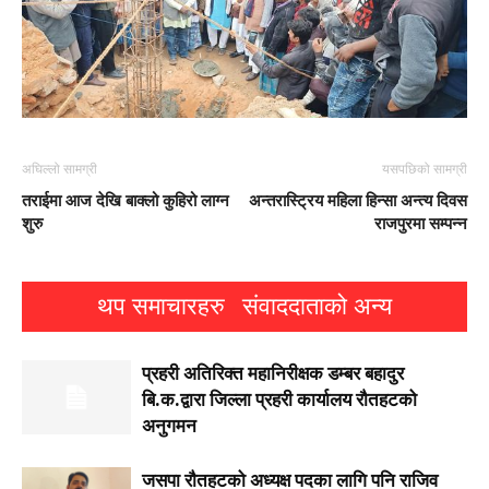
अघिल्लो सामग्री
यसपछिको सामग्री
तराईमा आज देखि बाक्लो कुहिरो लाग्न
अन्तरास्ट्रिय महिला हिन्सा अन्त्य दिवस
शुरु
राजपुरमा सम्पन्न
थप समाचारहरु
संवाददाताको अन्य
प्रहरी अतिरिक्त महानिरीक्षक डम्बर बहादुर
बि.क.द्वारा जिल्ला प्रहरी कार्यालय रौतहटको
अनुगमन
जसपा राैतहटको अध्यक्ष पदका लागि पनि राजिव