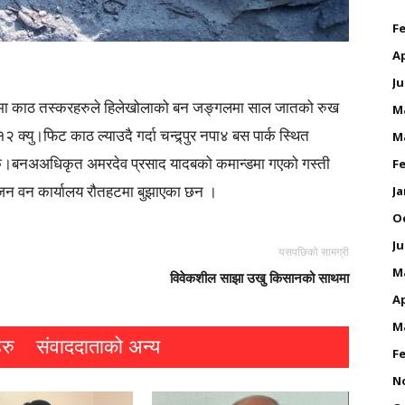
Fe
Ap
Ju
 काठ तस्करहरुले हिलेखोलाको बन जङ्गलमा साल जातको रुख
M
्यु।फिट काठ ल्याउदै गर्दा चन्द्र्पुर नपा४ बस पार्क स्थित
M
क।बनअअधिकृत अमरदेव प्रसाद यादबको कमान्डमा गएको गस्ती
Fe
जन वन कार्यालय रौतहटमा बुझाएका छन ।
Ja
O
Ju
यसपछिको सामग्री
M
विवेकशील साझा उखु किसानको साथमा
Ap
M
रु
संवाददाताको अन्य
Fe
N