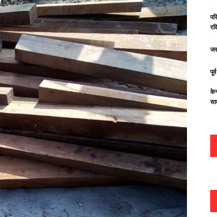
परि
रवि
जस
पूर
केन
सा