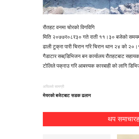
रौतहट वनमा चोरको विगविगि
मिति २०७७र०८र३० गते राती ११।३० बजेको समयमा
ढाली टुक्रा पारी चिरान गरि चिरान थान २४ को २०।१२ क
गैडाटार सब(डिभिजन बन कार्यालय रौतहटबाट सहाय
टोलिले पक्राउ गरि आबस्यक कारबाही को लागि डिभि
अघिल्लो सामग्री
मेयरको बजेटबाट सडक ढलान
थप समाचारह