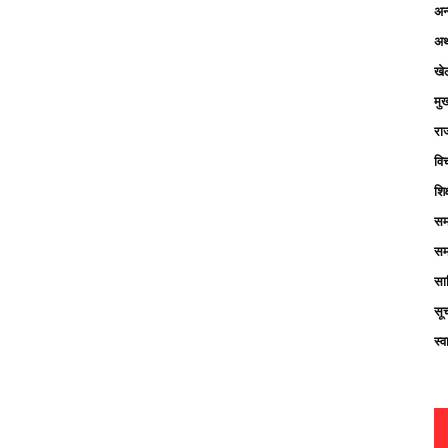
अन्
अर्
खे
मु
रा
विच
शिक
सम
सम
साह
सू
स्व