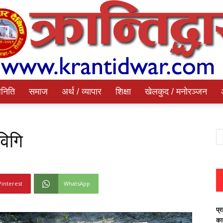
निति
समाज
अर्थ / व्यापार
शिक्षा
खेलकुद / मनोरञ्जन
Krantidwar
विगि
Dainik
Pinterest
WhatsApp
प्र
का