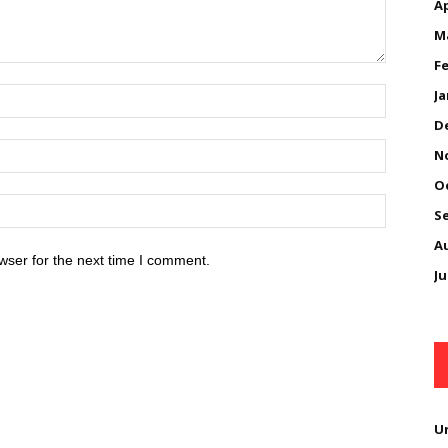
Ap
M
Fe
Ja
D
N
O
S
A
wser for the next time I comment.
Ju
U