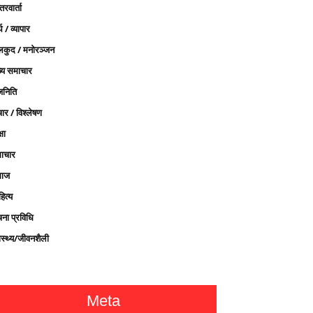
तरवार्ता
थ / व्यापार
लकुद / मनोरञ्जन
ख्य समाचार
जनिति
ार / विश्लेषण
्षा
ाचार
ाज
ित्य
चना प्रविधि
ास्थ्य/जीवनशैली
Meta