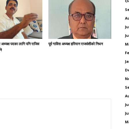
O
S
A
Ju
Ju
अध्यक्ष पदका लागि पनि राजिव
पूर्व गाविस अध्यक्ष हरिमान राजवंशीको निधन
M
ने
Fe
Ja
D
N
S
A
Ju
Ju
M