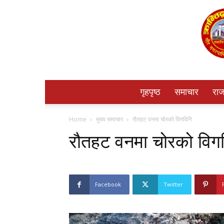
गृहपृष्ठ
समाचार
राज
Home
मुख्य समाचार
रौतहट वनमा चोरको विगविगि
रौतहट वनमा चोरको विग
Facebook
Twitter