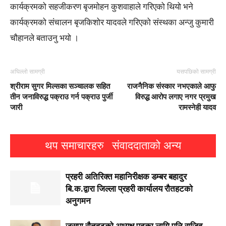
कार्यक्रमको सहजीकरण बृजमोहन कुशवाहाले गरिएको थियो भने
कार्यक्रमको संचालन बृजकिशोर यादवले गरिएको संस्थका अन्जु कुमारी
चौहानले बताउनु भयो ।
अघिल्लो सामग्री
यसपछिको सामग्री
श्रीराम सुगर मिल्सका सञ्चालक सहित
राजनैनिक संस्कार नभएकाले आफु
तीन जनाविरुद्ध पक्राउ गर्न पक्राउ पुर्जी
विरुद्ध आरोप लगाए नगर प्रमुख
जारी
रामस्नेही यादव
थप समाचारहरु
संवाददाताको अन्य
प्रहरी अतिरिक्त महानिरीक्षक डम्बर बहादुर
बि.क.द्वारा जिल्ला प्रहरी कार्यालय रौतहटको
अनुगमन
जसपा राैतहटको अध्यक्ष पदका लागि पनि राजिव