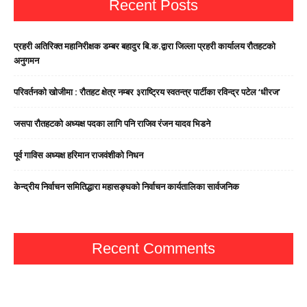
Recent Posts
प्रहरी अतिरिक्त महानिरीक्षक डम्बर बहादुर बि.क.द्वारा जिल्ला प्रहरी कार्यालय रौतहटको
अनुगमन
परिवर्तनको खोजीमा : रौतहट क्षेत्र नम्बर ३राष्ट्रिय स्वतन्त्र पार्टीका रविन्द्र पटेल ‘धीरज’
जसपा राैतहटको अध्यक्ष पदका लागि पनि राजिव रंजन यादव भिडने
पूर्व गाविस अध्यक्ष हरिमान राजवंशीको निधन
केन्द्रीय निर्वाचन समितिद्धारा महासङ्घको निर्वाचन कार्यतालिका सार्वजनिक
Recent Comments