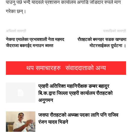
पाउनु पर्छ भन्दै यादवले प्रशासन कार्यालय अगाडि जोडदार रुपले माग
गरेका छन्।
अघिल्लो सामग्री
यसपछिको सामग्री
नेकपा एमालेका प्रभावशाली नेता महमद
रौतहटको बमनहर सडक खण्डमा
जैदराजा बकरईद मनाउन ब्यस्त
मोटरसाईकल दुर्घटना ।
थप समाचारहरु
संवाददाताको अन्य
प्रहरी अतिरिक्त महानिरीक्षक डम्बर बहादुर
बि.क.द्वारा जिल्ला प्रहरी कार्यालय रौतहटको
अनुगमन
जसपा राैतहटको अध्यक्ष पदका लागि पनि राजिव
रंजन यादव भिडने