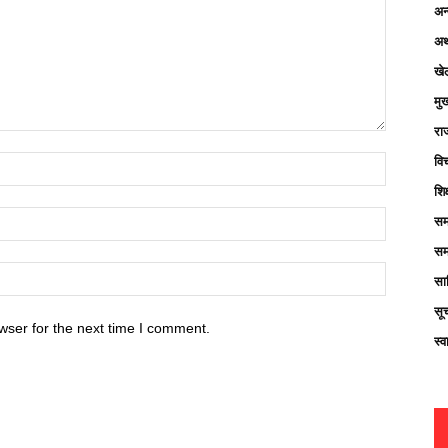
अन्
अर्
खे
मु
रा
विच
शिक
सम
सम
साह
सू
wser for the next time I comment.
स्व