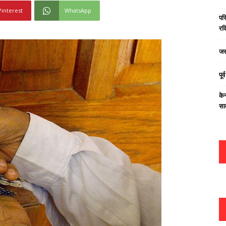
Pinterest
WhatsApp
परि
रवि
जस
पूर
केन
सा