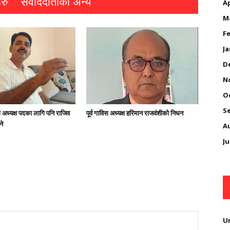
रु
संवाददाताको अन्य
Ap
M
Fe
Ja
D
N
O
S
अध्यक्ष पदका लागि पनि राजिव
पूर्व गाविस अध्यक्ष हरिमान राजवंशीको निधन
ने
A
Ju
U