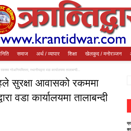
निति
समाज
अर्थ / व्यापार
शिक्षा
खेलकुद / मनोरञ्जन
Krantidwar
रकममा गरेअनियमितता, स्थानीयद्वारा वडा कार्यालयमा तालाबन्दी...
हले सुरक्षा आवासको रकममा
वारा वडा कार्यालयमा तालाबन्दी
Dainik
प्र
का