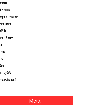
तरवार्ता
थ / व्यापार
लकुद / मनोरञ्जन
ख्य समाचार
जनिति
ार / विश्लेषण
्षा
ाचार
ाज
ित्य
चना प्रविधि
ास्थ्य/जीवनशैली
Meta