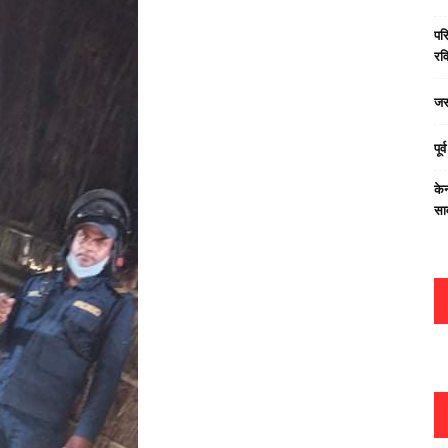
परि
रवि
जस
पूर
केन
सा