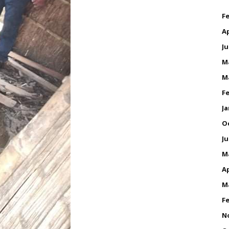
Fe
Ap
Ju
M
M
Fe
Ja
O
Ju
M
Ap
M
Fe
N