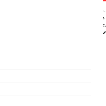
Lo
En
C
W