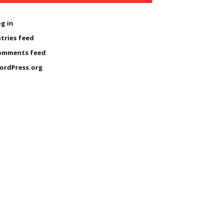
g in
tries feed
omments feed
ordPress.org