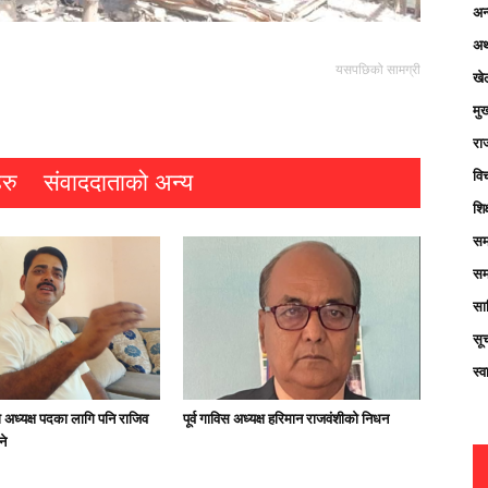
अन्
अर्
यसपछिको सामग्री
खे
मु
रा
विच
रु
संवाददाताको अन्य
शिक
सम
सम
साह
सू
स्व
अध्यक्ष पदका लागि पनि राजिव
पूर्व गाविस अध्यक्ष हरिमान राजवंशीको निधन
ने