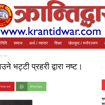
निति
समाज
अर्थ / व्यापार
शिक्षा
खेलकुद / मनोरञ्जन
Krantidwar
वारा नष्ट।
ने भट्टी प्रहरी द्वारा नष्ट।
Dainik
Pinterest
WhatsApp
प्र
का