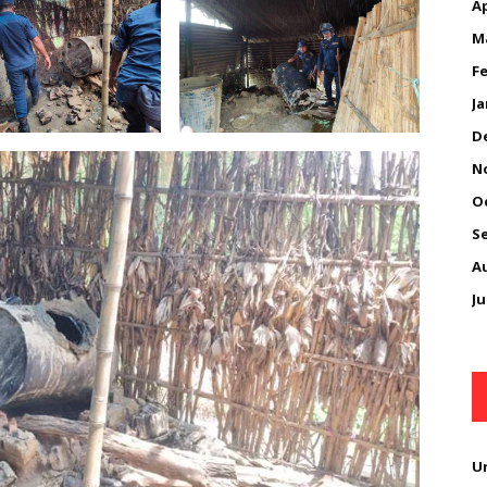
Ap
M
Fe
Ja
D
N
O
S
A
Ju
U