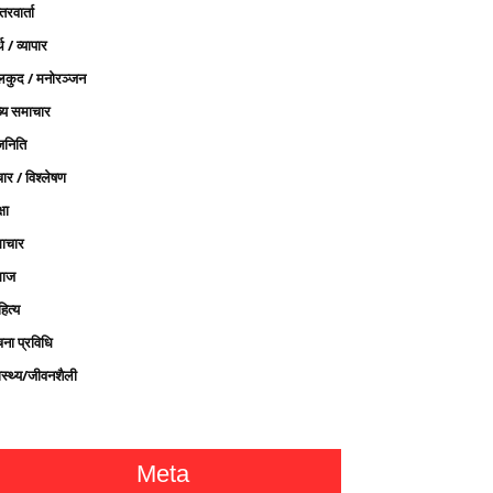
तरवार्ता
थ / व्यापार
लकुद / मनोरञ्जन
ख्य समाचार
जनिति
ार / विश्लेषण
्षा
ाचार
ाज
ित्य
चना प्रविधि
ास्थ्य/जीवनशैली
Meta