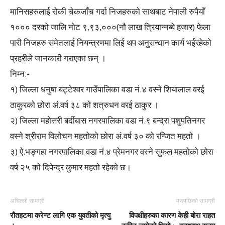
मानिसहरुलाई रोकी चेकजाँच गर्दा निजहरुको साथबाट नेपाली रुपैयाँ
१००० दरको जालि नोट ९,९३,०००(नौ लाख त्रियान्नब्बे हजार) फेला
पारी निजहरु समेतलाई नियन्त्रणमा लिई थप अनुसन्धान कार्य भईरहेको
प्रहरीले जानकारी गराएका छन् ।
निम्न:-
१) जिल्ला धनुषा बट्टेश्वर गाउँपालिका वडा नं.४ वस्ने शियालाल वरई
ठाकुरको छोरा अं.वर्ष ३८ को शत्रुधन वरई ठाकुर ।
२) जिल्ला महोत्तरी बर्दीबास नगरपालिका वडा नं.९ बन्द्रा पशुपतिनगर
वस्ने श्रीराम विलोचन महतोको छोरा अं.वर्ष ३० को रन्जित महतो ।
३) ऐ.भङ्गहा नगरपालिका वडा नं.४ प्रेमनगर वस्ने सुफल महतोको छोरा
वर्ष २५ को दिपेन्द्र कुमार महतो रहेको छ।
अघिल्लो सामग्री
यसपछिको सामग्री
रौतहटमा करेन्ट लागि एक युवतीको मृत्यु
विपक्षीहरुका कारण केही बोरा राहत