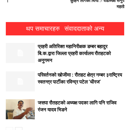
।
कुहिन लागेको थियो :- वडाध्यक्ष सनुप
महतो
थप समाचारहरु
संवाददाताको अन्य
प्रहरी अतिरिक्त महानिरीक्षक डम्बर बहादुर
बि.क.द्वारा जिल्ला प्रहरी कार्यालय रौतहटको
अनुगमन
परिवर्तनको खोजीमा : रौतहट क्षेत्र नम्बर ३राष्ट्रिय
स्वतन्त्र पार्टीका रविन्द्र पटेल ‘धीरज’
जसपा राैतहटको अध्यक्ष पदका लागि पनि राजिव
रंजन यादव भिडने