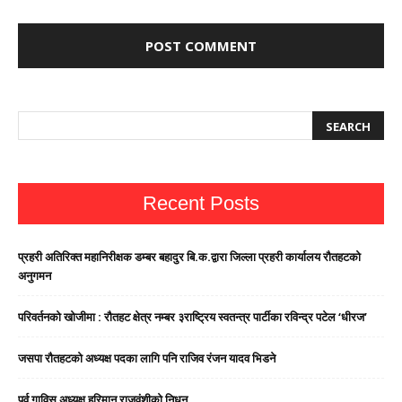
Recent Posts
प्रहरी अतिरिक्त महानिरीक्षक डम्बर बहादुर बि.क.द्वारा जिल्ला प्रहरी कार्यालय रौतहटको
अनुगमन
परिवर्तनको खोजीमा : रौतहट क्षेत्र नम्बर ३राष्ट्रिय स्वतन्त्र पार्टीका रविन्द्र पटेल ‘धीरज’
जसपा राैतहटको अध्यक्ष पदका लागि पनि राजिव रंजन यादव भिडने
पूर्व गाविस अध्यक्ष हरिमान राजवंशीको निधन