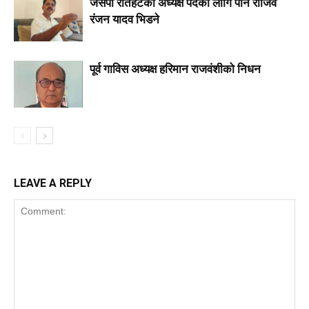
जसपा राैतहटको अध्यक्ष पदका लागि पनि राजिव
रंजन यादव भिडने
पूर्व गाविस अध्यक्ष हरिमान राजवंशीको निधन
LEAVE A REPLY