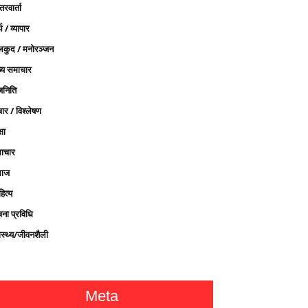
तरवार्ता
थ / व्यापार
लकुद / मनोरञ्जन
ख्य समाचार
जनिति
ार / विश्लेषण
्षा
ाचार
ाज
ित्य
चना प्रविधि
ास्थ्य/जीवनशैली
Meta