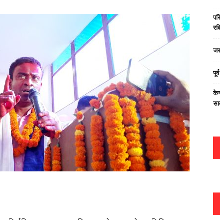
परि
रवि
जस
पूर
केन
सा