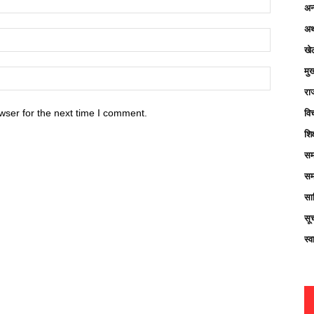
अन्
अर्
खे
मु
रा
विच
wser for the next time I comment.
शिक
सम
सम
साह
सू
स्व