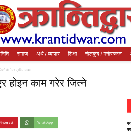
निति
समाज
अर्थ / व्यापार
शिक्षा
खेलकुद / मनोरञ्जन
Krantidwar
्ने हो:मेयर प्रदिप यादव
 होइन काम गरेर जित्ने
Dainik
Pinterest
WhatsApp
प्र
का