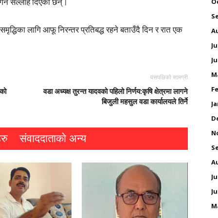
गर्न सल्लाह दिएका छन्।
O
S
ृद्धिका लागि आफू निरन्तर प्रतिबद्ध रहने बताउँदै दिन र रात एक
A
Ju
Ju
M
यसपछिको सामग्री
Fe
ैको
वडा अध्यक्ष तुरन्त यादवको पहिलो निर्णय:कृषि क्षेत्रमा लागने
बिजुली महसुल वडा कार्यालयले तिर्ने
Ja
D
N
रु
संवाददाताको अन्य
S
A
Ju
Ju
M