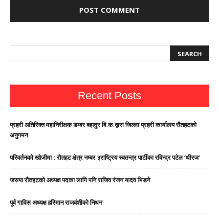
Recent Posts
प्रहरी अतिरिक्त महानिरीक्षक डम्बर बहादुर बि.क.द्वारा जिल्ला प्रहरी कार्यालय रौतहटको
अनुगमन
परिवर्तनको खोजीमा : रौतहट क्षेत्र नम्बर ३राष्ट्रिय स्वतन्त्र पार्टीका रविन्द्र पटेल ‘धीरज’
जसपा राैतहटको अध्यक्ष पदका लागि पनि राजिव रंजन यादव भिडने
पूर्व गाविस अध्यक्ष हरिमान राजवंशीको निधन