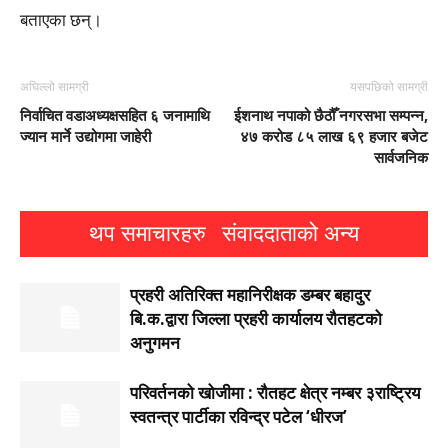
बताएका छन्।
अघिल्लो सामग्री
यसपछिको सामग्री
निर्वाचित वडाअध्यक्षसहित ६ जनामाथि
ईशनाथ नपाको छैठौँ नगरसभा सम्पन्न,
ज्यान मार्ने उद्योगमा जाहेरी
४७ करोड ८५ लाख ६९ हजार बजेट
सार्वजनिक
थप समाचारहरु
संवाददाताको अन्य
प्रहरी अतिरिक्त महानिरीक्षक डम्बर बहादुर
बि.क.द्वारा जिल्ला प्रहरी कार्यालय रौतहटको
अनुगमन
परिवर्तनको खोजीमा : रौतहट क्षेत्र नम्बर ३राष्ट्रिय
स्वतन्त्र पार्टीका रविन्द्र पटेल ‘धीरज’