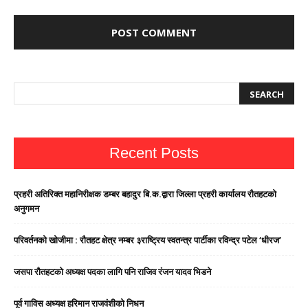
Recent Posts
प्रहरी अतिरिक्त महानिरीक्षक डम्बर बहादुर बि.क.द्वारा जिल्ला प्रहरी कार्यालय रौतहटको
अनुगमन
परिवर्तनको खोजीमा : रौतहट क्षेत्र नम्बर ३राष्ट्रिय स्वतन्त्र पार्टीका रविन्द्र पटेल ‘धीरज’
जसपा राैतहटको अध्यक्ष पदका लागि पनि राजिव रंजन यादव भिडने
पूर्व गाविस अध्यक्ष हरिमान राजवंशीको निधन