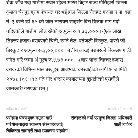
चेक जाँच गर्दा गाडीमा सवार रहेका भारत बिहार राज्य मोतिहारी जिल्ला
कुडवा चैनपुर ग्राम पंचायत घर भई हाल जिल्ला रौतहट गरुडा न.पा. वडा
नं. ३ बस्ने बर्ष ३५ को जोत नारायण साहसंग बिल बिजक माग गर्दा
नदिएकोले गाडीमा लोड रहेको अं.मुल्य रु.१,७३,०००।-(एक लाख
तिहत्तर हजार) वरावरको चिनी, खाने तेल, पतंजली बिस्कुट, पारले जी
बिस्कुट र अं.मुल्य रू.३,००,०००।-(तीन लाख) बराबरको पिकअप गाडी
समेत गरि जम्मा अं.मुल्य रु.४,७३,०००।-(चार लाख तिहत्तर हजार)
बराबरको विभिन्न माल बस्तुहरु आवश्यक कारवाहीको लागी आज मिति
२०७८।०६।१३ गते गौर भन्सार कार्यालयमा बुझाईएको प्रहरीले
जानकारी गराएका छन्।
अघिल्लो सामग्री
यसपछिको सामग्री
परोहामा पोषणयुक्त नमूना गाउँ
राैतहटको नयाँ प्रमुख जिल्ला अधिकारी
परियोजनाद्वारा स्वास्थ्य संस्थाहरुलाई
शाही हाजिर
चिकित्सा सामग्री तथा उपकरण सहयोग