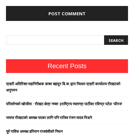
Recent Posts
प्रहरी अतिरिक्त महानिरीक्षक डम्बर बहादुर बि.क.द्वारा जिल्ला प्रहरी कार्यालय रौतहटको
अनुगमन
परिवर्तनको खोजीमा : रौतहट क्षेत्र नम्बर ३राष्ट्रिय स्वतन्त्र पार्टीका रविन्द्र पटेल ‘धीरज’
जसपा राैतहटको अध्यक्ष पदका लागि पनि राजिव रंजन यादव भिडने
पूर्व गाविस अध्यक्ष हरिमान राजवंशीको निधन